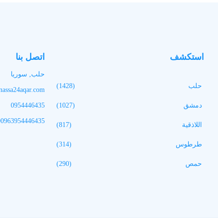
استكشف
اتصل بنا
حلب, سوريا
حلب
(1428)
assa24aqar.com
دمشق
(1027)
0954446435
00963954446435
اللاذقية
(817)
طرطوس
(314)
حمص
(290)