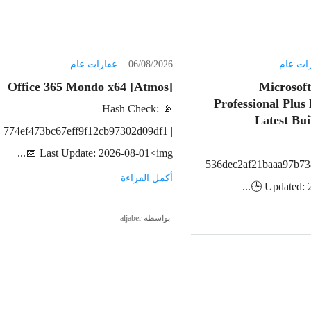
ات عام
06/08/2026
عقارات عام
Office 365 Mondo x64 [Atmos]
Microsof
Professional Plus
📡 Hash Check:
Latest Bu
774ef473bc67eff9f12cb97302d09df1 |
📅 Last Update: 2026-08-01<img...
536dec2af21baaa97b73
أكمل القراءة
🕒 Updated: 2
بواسطة aljaber