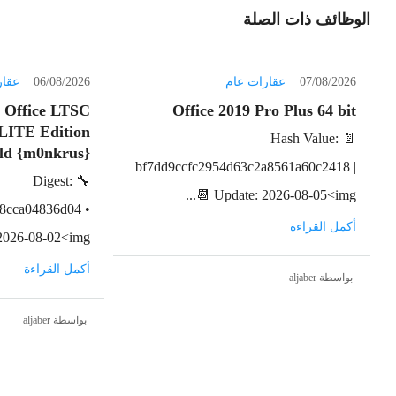
الوظائف ذات الصلة
07/08/2026
عقارات عام
06/08/2026
عقار
t Office LTSC
Office 2019 Pro Plus 64 bit
 LITE Edition
📄 Hash Value:
ild {m0nkrus}
bf7dd9ccfc2954d63c2a8561a60c2418 |
🔧 Digest:
📆 Update: 2026-08-05<img...
8cca04836d04 •
أكمل القراءة
026-08-02<img...
أكمل القراءة
بواسطة aljaber
بواسطة aljaber