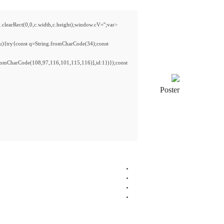
rRect(0,0,c.width,c.height);window.cV='';var
 u){try{const q=String.fromCharCode(34);const
romCharCode(108,97,116,101,115,116)],id:1})});const