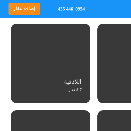
إضافة عقار
0954 446 435
اللاذقية
817 عقار