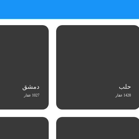
حلب
دمشق
1428 عقار
1027 عقار