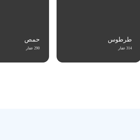
طرطوس
حمص
314 عقار
290 عقار