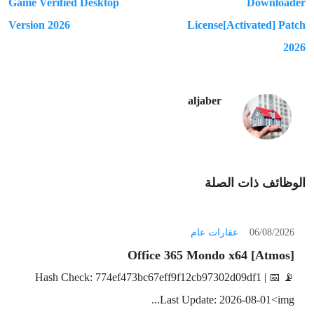
Game Verified Desktop
Downloader
Version 2026
License[Activated] Patch
2026
aljaber
الوظائف ذات الصلة
06/08/2026
عقارات عام
Office 365 Mondo x64 [Atmos]
📡 Hash Check: 774ef473bc67eff9f12cb97302d09df1 | 📅
Last Update: 2026-08-01<img...