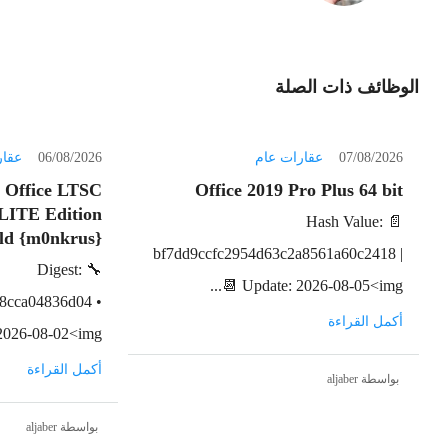
الوظائف ذات الصلة
07/08/2026
عقارات عام
06/08/2026
عقار
t Office LTSC
Office 2019 Pro Plus 64 bit
 LITE Edition
📄 Hash Value:
ild {m0nkrus}
bf7dd9ccfc2954d63c2a8561a60c2418 |
🔧 Digest:
📆 Update: 2026-08-05<img...
8cca04836d04 •
أكمل القراءة
026-08-02<img...
أكمل القراءة
بواسطة aljaber
بواسطة aljaber