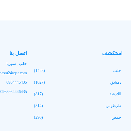
استكشف
اتصل بنا
حلب, سوريا
حلب
(1428)
assa24aqar.com
دمشق
(1027)
0954446435
00963954446435
اللاذقية
(817)
طرطوس
(314)
حمص
(290)