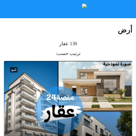
أرض
130 عقار
ترتيب حسب:
للبيع