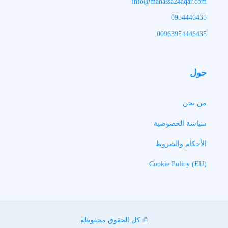
info@manassa24aqar.com
0954446435
00963954446435
حول
من نحن
سياسة الخصوصية
الأحكام والشروط
Cookie Policy (EU)
© كل الحقوق محفوظة