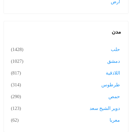
أرض
مدن
حلب
(1428)
دمشق
(1027)
اللاذقية
(817)
طرطوس
(314)
حمص
(290)
دوير الشيخ سعد
(123)
معربا
(62)