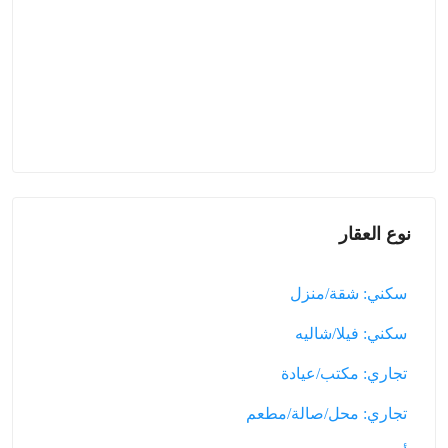
نوع العقار
سكني: شقة/منزل
سكني: فيلا/شاليه
تجاري: مكتب/عيادة
تجاري: محل/صالة/مطعم