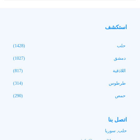
استكشف
حلب
(1428)
دمشق
(1027)
اللاذقية
(817)
طرطوس
(314)
حمص
(290)
اتصل بنا
حلب, سوريا