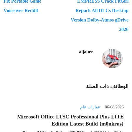
Fix Portable Game
EMPRESS Crack FitGirl
Voiceover Reddit
Repack All DLCs Desktop
Version Dolby-Atmos gDrive
2026
aljaber
الوظائف ذات الصلة
06/08/2026
عقارات عام
Microsoft Office LTSC Professional Plus LITE
Edition Latest Build {m0nkrus}