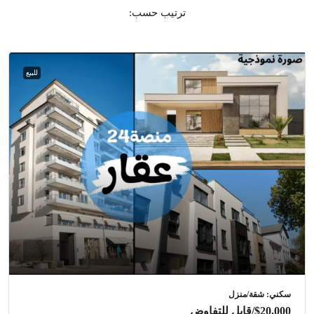
ترتيب حسب:
للبيع
سكني: شقة/منزل
$20,000
/قابل للتفاوض