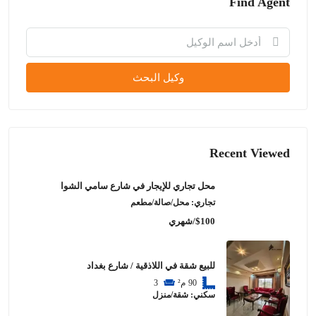
Find Agent
وكيل البحث
Recent Viewed
محل تجاري للإيجار في شارع سامي الشوا
تجاري: محل/صالة/مطعم
$100/شهري
للبيع شقة في اللاذقية / شارع بغداد
90
م²
3
سكني: شقة/منزل