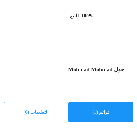
100%
للبيع
حول Mohmad Mohmad
قوائم (1)
التعليقات (0)