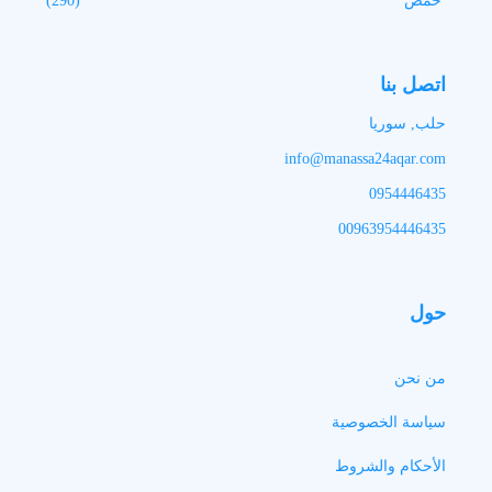
حمص
(290)
اتصل بنا
حلب, سوريا
info@manassa24aqar.com
0954446435
00963954446435
حول
من نحن
سياسة الخصوصية
الأحكام والشروط