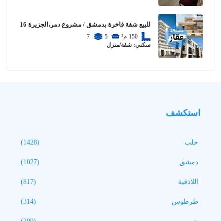
للبيع شقة فاخرة بدمشق / مشروع دمر،الجزيرة 16
150
م²
5
7
سكني: شقة/منزل
استكشف
حلب
(1428)
دمشق
(1027)
اللاذقية
(817)
طرطوس
(314)