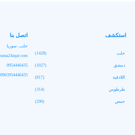
استكشف
اتصل بنا
حلب, سوريا
حلب
(1428)
assa24aqar.com
دمشق
(1027)
0954446435
00963954446435
اللاذقية
(817)
طرطوس
(314)
حمص
(290)