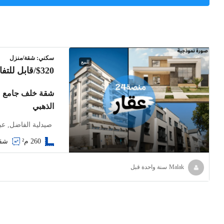
سكني: شقة/منزل
للبيع
$320
/قابل للت
شقة خلف جامع عب
الذهبي
صيدلية الفاضل, عب
شقة 
260
م²
Malak
‏سنة واحدة قبل