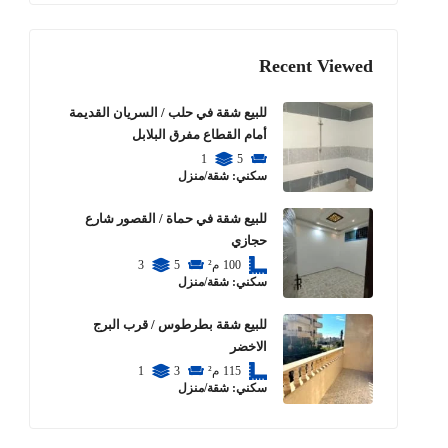
Recent Viewed
للبيع شقة في حلب / السريان القديمة
أمام القطاع مفرق البلابل
1
5
سكني: شقة/منزل
للبيع شقة في حماة / القصور شارع
حجازي
100
م²
5
3
سكني: شقة/منزل
للبيع شقة بطرطوس / قرب البرج
الاخضر
115
م²
3
1
سكني: شقة/منزل