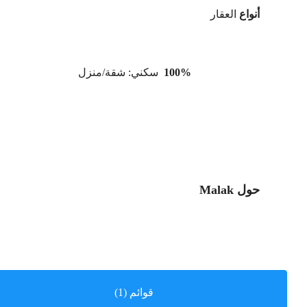
أنواع
العقار
100%
سكني: شقة/منزل
حول Malak
قوائم (1)