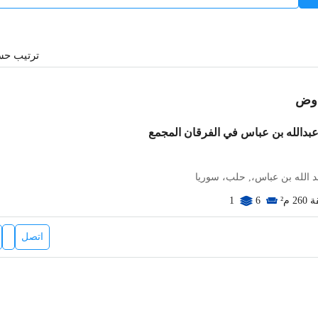
ترتيب ح
فاوض
دالله بن عباس في الفرقان المجمع
د الله بن عباس،, حلب، سوريا
260
م²
1
6
اتصل