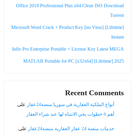
Office
Microsoft
Infix Pr
MAT
على
على