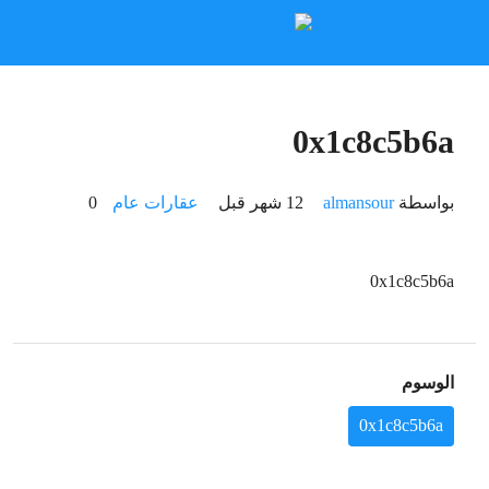
0x1c8c5b6a
بواسطة
almansour
عقارات عام
0
0x1c8c5b6a
الوسوم
0x1c8c5b6a