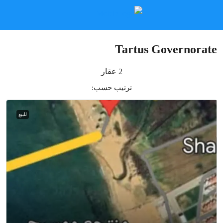
Tartus Governorate
2 عقار
ترتيب حسب:
للبيع