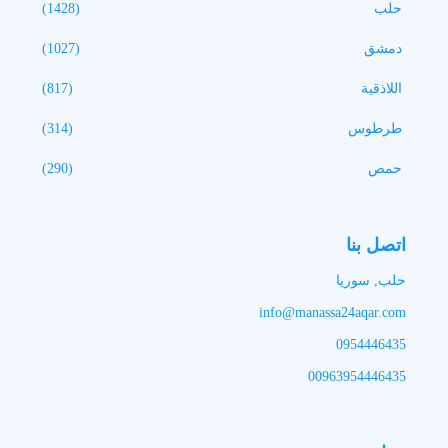
حلب
(1428)
دمشق
(1027)
اللاذقية
(817)
طرطوس
(314)
حمص
(290)
اتصل بنا
حلب, سوريا
info@manassa24aqar.com
0954446435
00963954446435