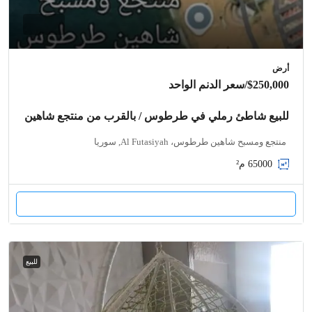
أرض
$250,000
/سعر الدنم الواحد
للبيع شاطئ رملي في طرطوس / بالقرب من منتجع شاهين
منتجع ومسبح شاهين طرطوس، Al Futasiyah, سوريا
65000
م²
للبيع