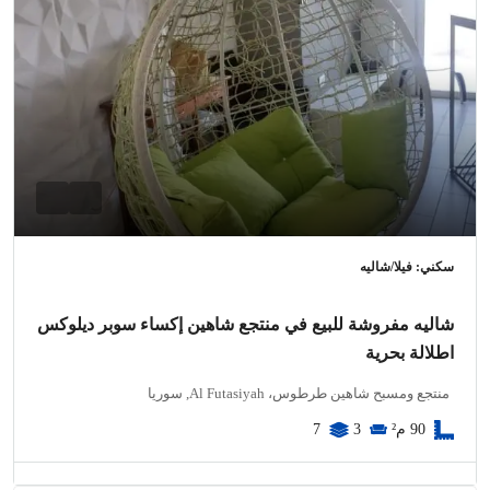
سكني: فيلا/شاليه
شاليه مفروشة للبيع في منتجع شاهين إكساء سوبر ديلوكس
اطلالة بحرية
منتجع ومسبح شاهين طرطوس، Al Futasiyah, سوريا
90
م²
3
7