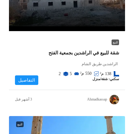
$38,000
للبيع
شقة للبيع في الراشدين بجمعية الفتح
الراشدين طريق الشام
550
م²
138
م²
5
2
سكني: شقة/منزل
التفاصيل
Ahmadkassap
للبيع