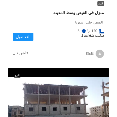
للبيع
منزل في الفيض وسط المدينة
الفيض، حلب، سوريا
120
م²
3
سكني: شقة/منزل
التفاصيل
Khalil
للبيع