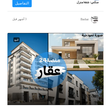
سكني: شقة/منزل
التفاصيل
Bashar
للبيع
$75,000