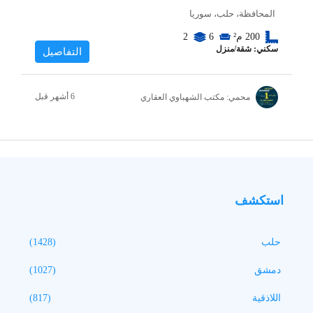
المحافظة، حلب، سوريا
200
م²
6
2
سكني: شقة/منزل
التفاصيل
محمي: مكتب الشهباوي العقاري
استكشف
حلب
(1428)
دمشق
(1027)
اللاذقية
(817)