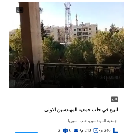
للبيع
$310,000
للبيع
للبيع في حلب جمعية المهندسين الاولى
جمعيه المهندسين، حلب، سوريا
240
م²
240
م²
6
2