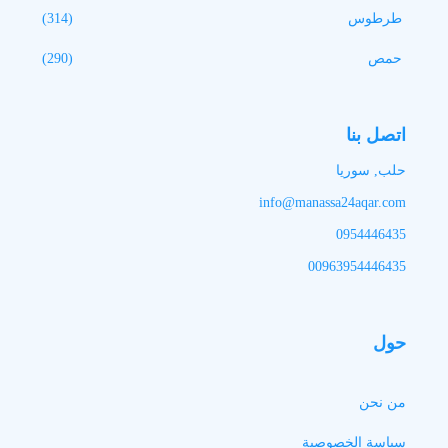
طرطوس
(314)
حمص
(290)
اتصل بنا
حلب, سوريا
info@manassa24aqar.com
0954446435
00963954446435
حول
من نحن
سياسة الخصوصية