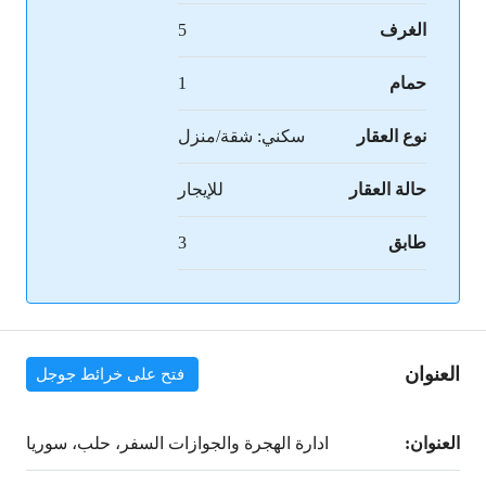
الغرف
5
حمام
1
نوع العقار
سكني: شقة/منزل
حالة العقار
للإيجار
طابق
3
العنوان
فتح على خرائط جوجل
العنوان:
ادارة الهجرة والجوازات السفر، حلب، سوريا