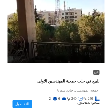
$310,000
للبيع
للبيع في حلب جمعية المهندسين الاولى
جمعيه المهندسين، حلب، سوريا
240
م²
240
م²
6
2
سكني: شقة/منزل
التفاصيل