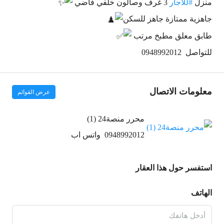
منزل
#للاجار
3 غرف وصالون خلفي فاضي
جاهزية ممتازة جاهز للسكن
طابق معلق مطبخ مرتب
للتواصل 0948992012
معلومات الاتصال
عرض القوائم
محرر منصة24 (1)
0948992012
واتس اب
استفسر حول هذا العقار
الهاتف