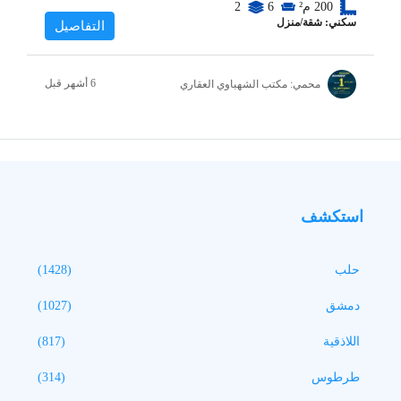
200
م²
6
2
سكني: شقة/منزل
التفاصيل
محمي: مكتب الشهباوي العقاري
استكشف
حلب
(1428)
دمشق
(1027)
اللاذقية
(817)
طرطوس
(314)