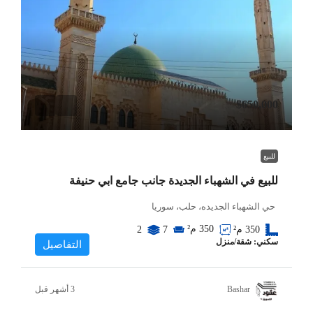
$650,000
للبيع
للبيع في الشهباء الجديدة جانب جامع ابي حنيفة
حي الشهباء الجديده، حلب، سوريا
350
م²
350
م²
7
2
سكني: شقة/منزل
التفاصيل
Bashar