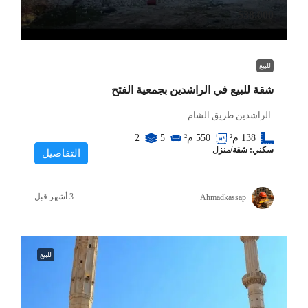
$38,000
للبيع
شقة للبيع في الراشدين بجمعية الفتح
الراشدين طريق الشام
550
م²
138
م²
5
2
سكني: شقة/منزل
التفاصيل
Ahmadkassap
للبيع