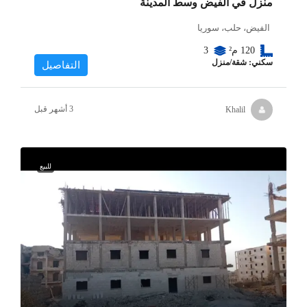
منزل في الفيض وسط المدينة
الفيض، حلب، سوريا
120
م²
3
سكني: شقة/منزل
التفاصيل
Khalil
للبيع