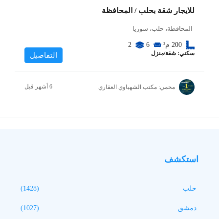
للايجار شقة بحلب / المحافظة
المحافظة، حلب، سوريا
200
م²
6
2
سكني: شقة/منزل
التفاصيل
محمي: مكتب الشهباوي العقاري
استكشف
حلب
(1428)
دمشق
(1027)