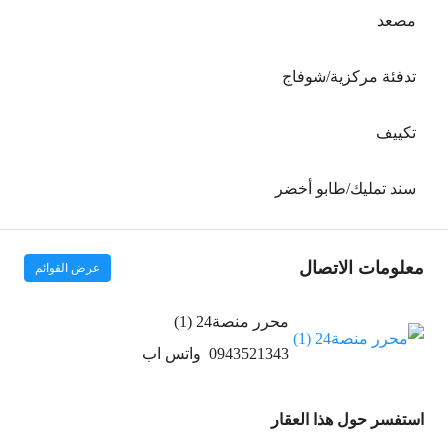
مصعد
تدفئة مركزية/شوفاج
تكييف
سند تمليك/طابو أخضر
معلومات الاتصال
عرض القوائم
محرر منصة24 (1)
0943521343
واتس اب
استفسر حول هذا العقار