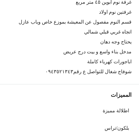
غرفة نوم ابوين ٤٥ متر مربع
غرفتين نوم اولاد
قسم النوم مفصول عن المعيشة بموزع خاص وباب عازل
اتجاه غربي قبلي شمالي
يحتاج وجه دهان
مدخل بناء واسع و بيت درج عريض
اباجورات كهرباء كاملة
شوفاج شغال للتواصل ع رقم٠٩٤٣٥٢١٣٤٣
المميزات
اطلالة مميزة
بلكون/تراس