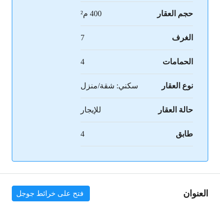
حجم العقار
400 م²
الغرف
7
الحمامات
4
نوع العقار
سكني: شقة/منزل
حالة العقار
للإيجار
طابق
4
العنوان
فتح على خرائط جوجل