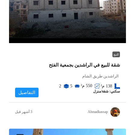
$38,000
للبيع
شقة للبيع في الراشدين بجمعية الفتح
الراشدين طريق الشام
550
م²
138
م²
5
2
سكني: شقة/منزل
التفاصيل
Ahmadkassap