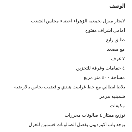
الوصف
لايجار منزل بجمعية الزهراء اعضاء مجلس الشعب
امامي اشراف مفتوح
طابق رابع
مع مصعد
٧ غرف
٤ حمامات وغرفة للتخزين
مساحة ٤٠٠ متر مربع
بلاط ايطالي مع خط غرانيت هندي و قضيب نحاس بالارضية
شمينيه مرمر
مكيفات
توزيع ممتاز ٤ صالونات محررات
يوجد باب اكورديون يفصل الصالونات قسمين للعزل