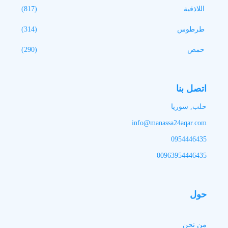
اللاذقية
(817)
طرطوس
(314)
حمص
(290)
اتصل بنا
حلب, سوريا
info@manassa24aqar.com
0954446435
00963954446435
حول
من نحن