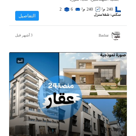
240
م²
240
م²
6
2
سكني: شقة/منزل
التفاصيل
Bashar
للبيع
$75,000