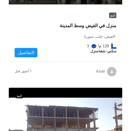
للبيع
منزل في الفيض وسط المدينة
الفيض، حلب، سوريا
120
م²
3
سكني: شقة/منزل
التفاصيل
Khalil
للبيع