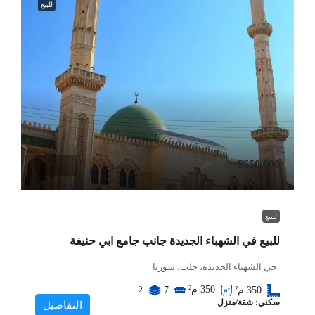
للبيع
$650,000
للبيع
للبيع في الشهباء الجديدة جانب جامع ابي حنيفة
حي الشهباء الجديده، حلب، سوريا
350
م²
350
م²
7
2
سكني: شقة/منزل
التفاصيل