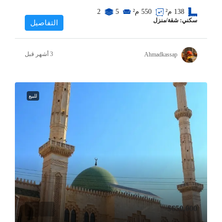
550
م²
138
م²
5
2
سكني: شقة/منزل
التفاصيل
Ahmadkassap
للبيع
$650,000