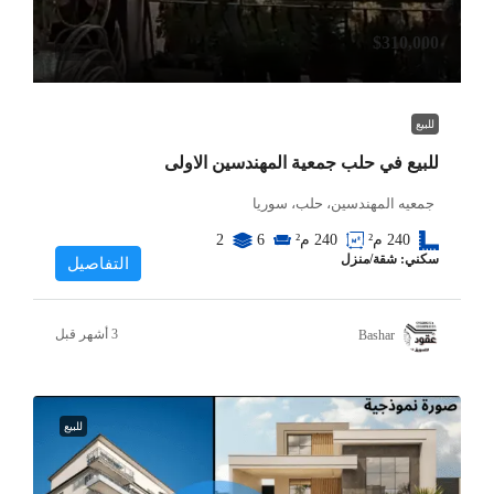
$310,000
للبيع
للبيع في حلب جمعية المهندسين الاولى
جمعيه المهندسين، حلب، سوريا
240
م²
240
م²
6
2
سكني: شقة/منزل
التفاصيل
Bashar
للبيع