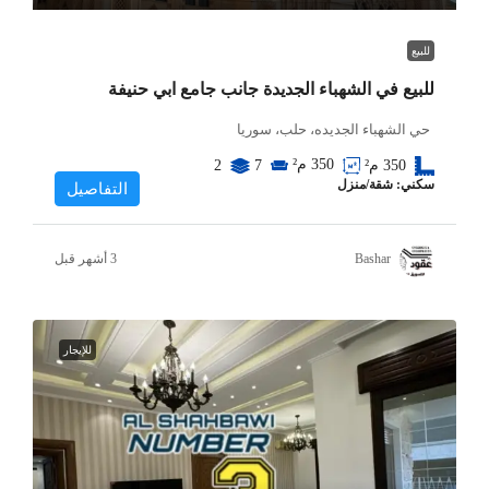
للبيع
للبيع في الشهباء الجديدة جانب جامع ابي حنيفة
حي الشهباء الجديده، حلب، سوريا
350
م²
350
م²
7
2
سكني: شقة/منزل
التفاصيل
Bashar
للإيجار