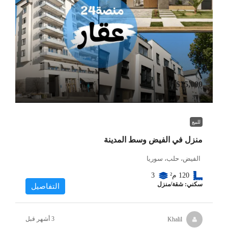
$75,000
للبيع
منزل في الفيض وسط المدينة
الفيض، حلب، سوريا
120
م²
3
سكني: شقة/منزل
التفاصيل
Khalil