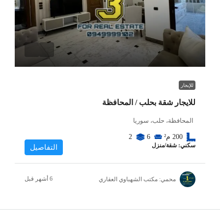
للإيجار
للايجار شقة بحلب / المحافظة
المحافظة، حلب، سوريا
200
م²
6
2
سكني: شقة/منزل
التفاصيل
محمي: مكتب الشهباوي العقاري