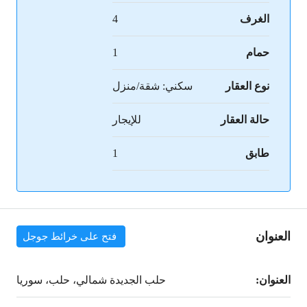
الغرف
4
حمام
1
نوع العقار
سكني: شقة/منزل
حالة العقار
للإيجار
طابق
1
العنوان
فتح على خرائط جوجل
العنوان:
حلب الجديدة شمالي، حلب، سوريا