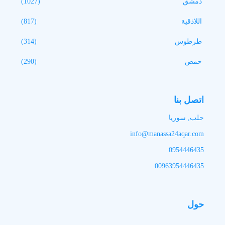
دمشق
(1027)
اللاذقية
(817)
طرطوس
(314)
حمص
(290)
اتصل بنا
حلب, سوريا
info@manassa24aqar.com
0954446435
00963954446435
حول