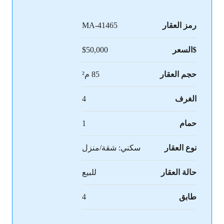
رمز العقار
MA-41465
$السعر
$50,000
حجم العقار
85 م²
الغرف
4
حمام
1
نوع العقار
سكني: شقة/منزل
حالة العقار
للبيع
طابق
4