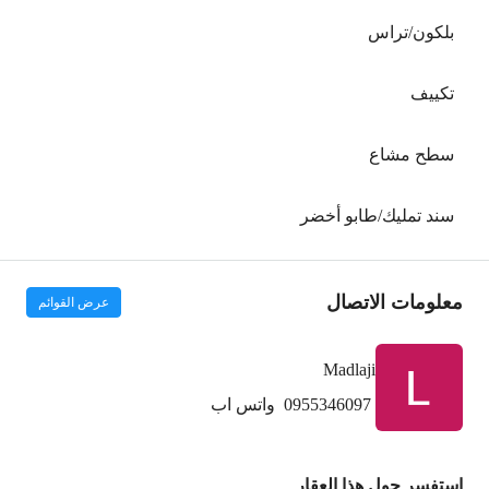
بلكون/تراس
تكييف
سطح مشاع
سند تمليك/طابو أخضر
معلومات الاتصال
عرض القوائم
Madlaji
0955346097
واتس اب
استفسر حول هذا العقار