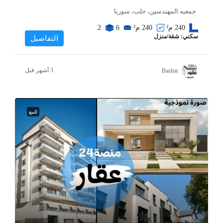
جمعيه المهندسين، حلب، سوريا
240
م²
240
م²
6
2
سكني: شقة/منزل
التفاصيل
Bashar
للبيع