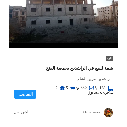
$38,000
للبيع
شقة للبيع في الراشدين بجمعية الفتح
الراشدين طريق الشام
550
م²
138
م²
5
2
سكني: شقة/منزل
التفاصيل
Ahmadkassap