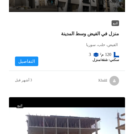
$75,000
للبيع
منزل في الفيض وسط المدينة
الفيض، حلب، سوريا
120
م²
3
سكني: شقة/منزل
التفاصيل
Khalil
للبيع