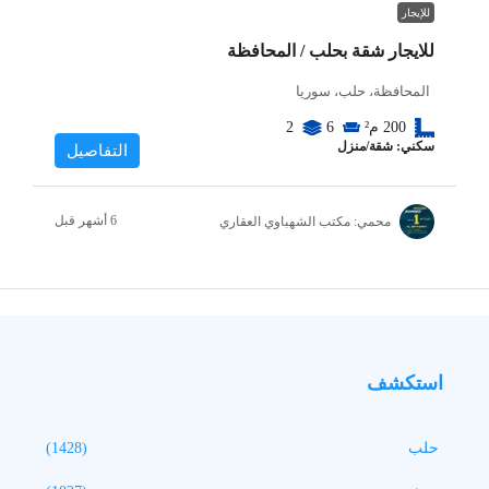
للإيجار
للايجار شقة بحلب / المحافظة
المحافظة، حلب، سوريا
200
م²
6
2
سكني: شقة/منزل
التفاصيل
محمي: مكتب الشهباوي العقاري
استكشف
حلب
(1428)