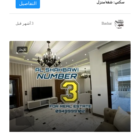
سكني: شقة/منزل
التفاصيل
Bashar
للإيجار