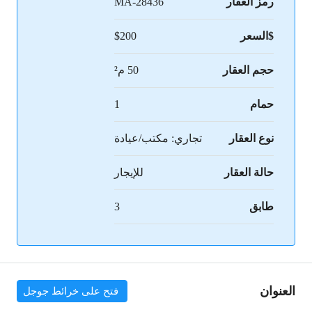
رمز العقار
MA-28436
$السعر
$200
حجم العقار
50 م²
حمام
1
نوع العقار
تجاري: مكتب/عيادة
حالة العقار
للإيجار
طابق
3
العنوان
فتح على خرائط جوجل