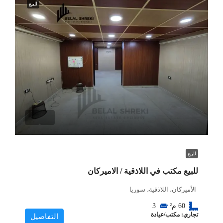
للبيع
للبيع
للبيع مكتب في اللاذقية / الاميركان
الأميركان، اللاذقية، سوريا
60
م²
3
تجاري: مكتب/عيادة
التفاصيل