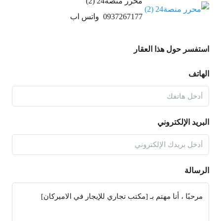
محرر منصة24 (2)
0937267177
واتس اب
استفسر حول هذا العقار
الهاتف
البريد الإلكتروني
الرسالة