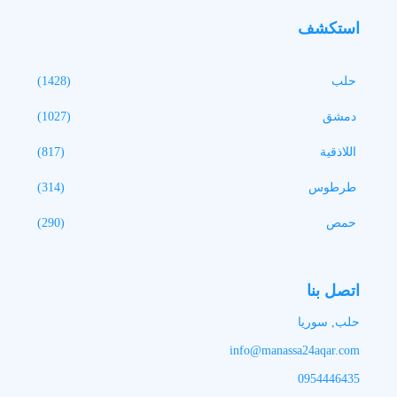
استكشف
حلب
(1428)
دمشق
(1027)
اللاذقية
(817)
طرطوس
(314)
حمص
(290)
اتصل بنا
حلب, سوريا
info@manassa24aqar.com
0954446435