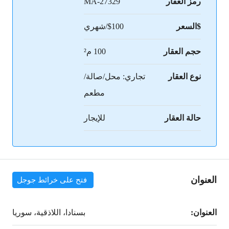
رمز العقار
MA-27329
$السعر
$100/شهري
حجم العقار
100 م²
نوع العقار
تجاري: محل/صالة/
مطعم
حالة العقار
للإيجار
العنوان
فتح على خرائط جوجل
العنوان:
بسنادا، اللاذقية، سوريا