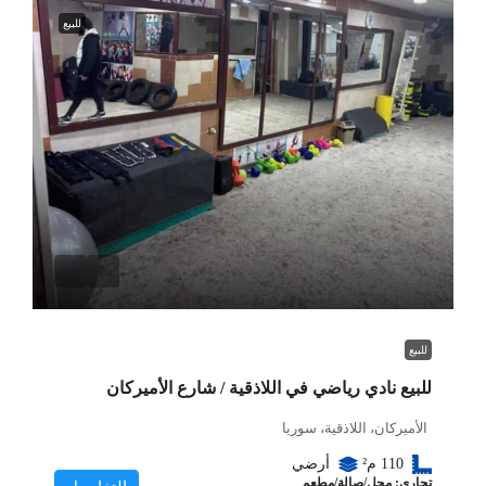
للبيع
للبيع
للبيع نادي رياضي في اللاذقية / شارع الأميركان
الأميركان، اللاذقية، سوريا
110
م²
أرضي
تجاري: محل/صالة/مطعم