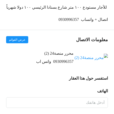
للأجار مستودع ١٠٠ متر شارع بسنادا الرئيسي ١٠٠ دولا شهرياً
اتصال + واتساب
0930996357
معلومات الاتصال
عرض القوائم
محرر منصة24 (2)
0930996357
واتس اب
استفسر حول هذا العقار
الهاتف