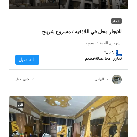
للإيجار
للايجار محل في اللاذقية / مشروع شريتح
شريتح, اللاذقية، سوريا
45
م²
تجاري: محل/صالة/مطعم
التفاصيل
نور الهادي
للبيع