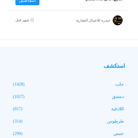
التفاصيل
حيدرة للاعمال العقارية
استكشف
حلب
(1428)
دمشق
(1027)
اللاذقية
(817)
طرطوس
(314)
حمص
(290)