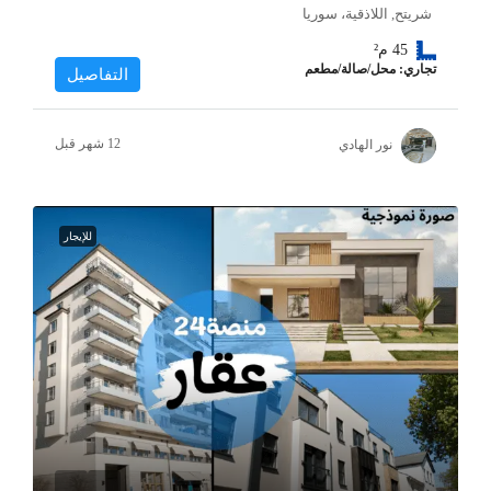
شريتح, اللاذقية، سوريا
45
م²
تجاري: محل/صالة/مطعم
التفاصيل
نور الهادي
للإيجار