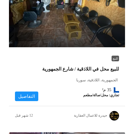
للبيع
للبيع محل في اللاذقية / شارع الجمهورية
الجمهورية، اللاذقية، سوريا
35
م²
تجاري: محل/صالة/مطعم
التفاصيل
حيدرة للاعمال العقارية