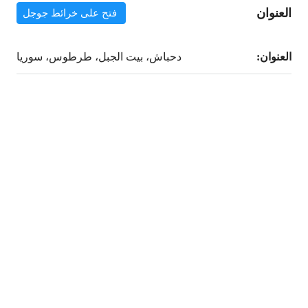
العنوان
فتح على خرائط جوجل
العنوان:
دحباش، بيت الجبل، طرطوس، سوريا