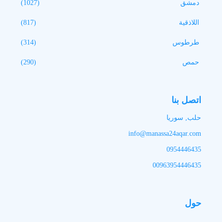
دمشق
(1027)
اللاذقية
(817)
طرطوس
(314)
حمص
(290)
اتصل بنا
حلب, سوريا
info@manassa24aqar.com
0954446435
00963954446435
حول