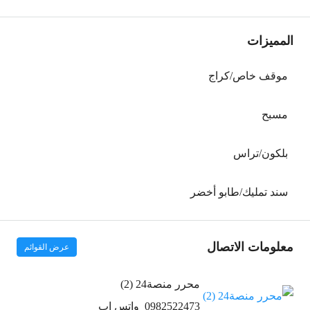
المميزات
موقف خاص/كراج
مسبح
بلكون/تراس
سند تمليك/طابو أخضر
معلومات الاتصال
عرض القوائم
محرر منصة24 (2)
0982522473
واتس اب