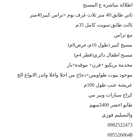
اطلالة مباشرة ع المسبح
ثاني طابق:40 متر ثلاث غرف نوم +تراس كبير40متر
ثالث طابق:سويت كامل 35م
مع تراس
مسبح كبير (طول 16م،عرض8م)
مسبح اطفال دائري(قطر 4م)
مخدمة بربكيو +فرن+ موقدة+بار
موجود بيوت طواويس+دجاج من احلا واغلا واندر الانواع الخ
عريشة عنب طول 100م
كراج سيارات وبير مي
طابو اخضر 2400سهم
والتسليم فوري
0982522473
0955260648