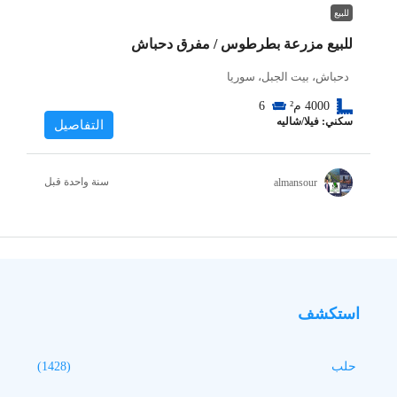
للبيع
للبيع مزرعة بطرطوس / مفرق دحباش
دحباش، بيت الجبل، سوريا
4000
م²
6
سكني: فيلا/شاليه
التفاصيل
‏سنة واحدة قبل
almansour
استكشف
حلب
(1428)