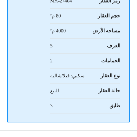
رمز العقار
MA-27404
حجم العقار
80 م²
مساحة الأرض
4000 م²
الغرف
5
الحمامات
2
نوع العقار
سكني: فيلا/شاليه
حالة العقار
للبيع
طابق
3