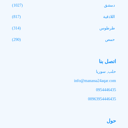
دمشق
(1027)
اللاذقية
(817)
طرطوس
(314)
حمص
(290)
اتصل بنا
حلب, سوريا
info@manassa24aqar.com
0954446435
00963954446435
حول