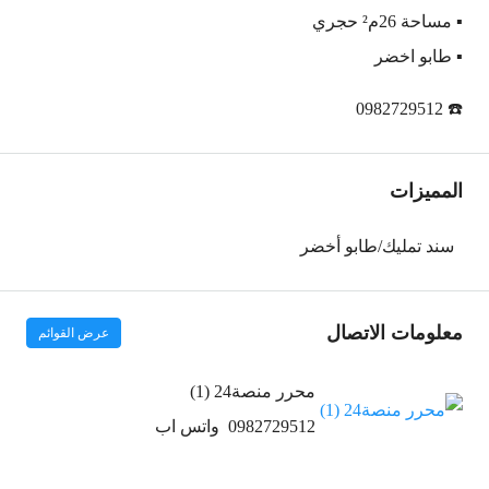
▪️ مساحة 26م² حجري
▪️ طابو اخضر
☎️ 0982729512
المميزات
سند تمليك/طابو أخضر
معلومات الاتصال
عرض القوائم
محرر منصة24 (1)
0982729512
واتس اب