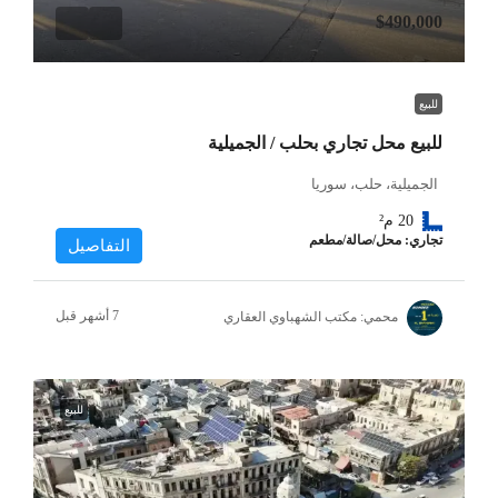
$490,000
للبيع
للبيع محل تجاري بحلب / الجميلية
الجميلية، حلب، سوريا
20
م²
تجاري: محل/صالة/مطعم
التفاصيل
محمي: مكتب الشهباوي العقاري
للبيع