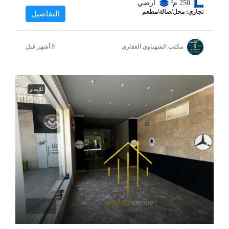
250
م²
أرضي
تجاري: محل/صالة/مطعم
التفاصيل
مكتب الشهباوي العقاري
للإيجار