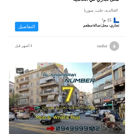
الخالديه، حلب، سوريا
15
م²
تجاري: محل/صالة/مطعم
التفاصيل
madhat
للبيع