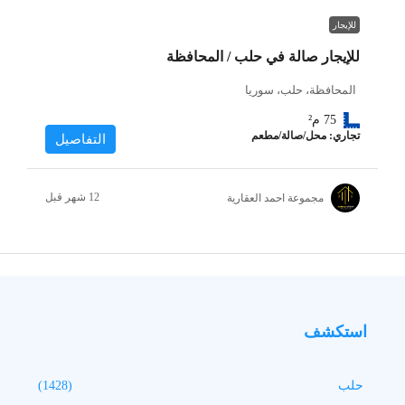
للإيجار
للإيجار صالة في حلب / المحافظة
المحافظة، حلب، سوريا
75
م²
تجاري: محل/صالة/مطعم
التفاصيل
مجموعة احمد العقارية
استكشف
حلب
(1428)