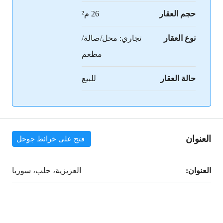
حجم العقار
26 م²
نوع العقار
تجاري: محل/صالة/
مطعم
حالة العقار
للبيع
العنوان
فتح على خرائط جوجل
العنوان:
العزيزية، حلب، سوريا