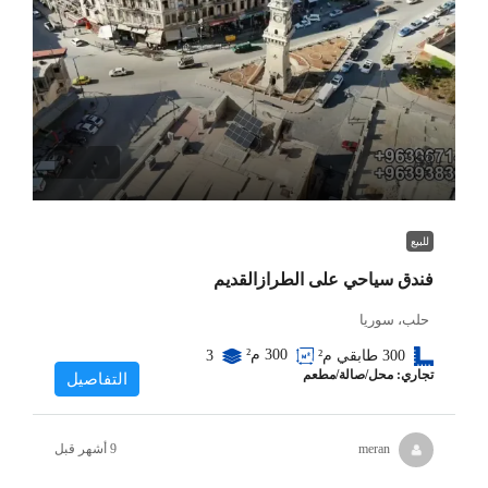
$3
للبيع
فندق سياحي على الطرازالقديم
حلب، سوريا
300
م²
300 طابقي
م²
3
تجاري: محل/صالة/مطعم
التفاصيل
meran