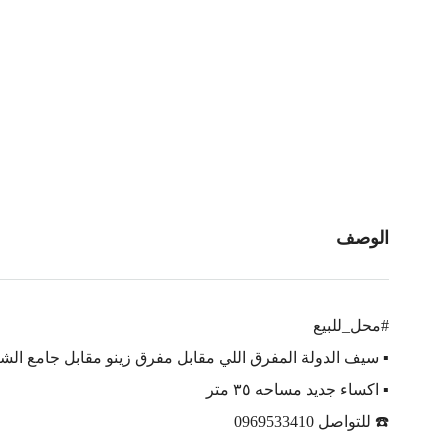
الوصف
#محل_للبيع
▪️ سيف الدولة المفرق اللي مقابل مفرق زينو مقابل جامع الشيط ي
▪️ اكساء جديد مساحه ٣٥ متر
☎️ للتواصل 0969533410