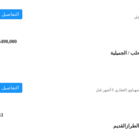
التفاصيل
$490,000
لب / الجميلية
التفاصيل
هباوي العقاري
$3
لطرازالقديم