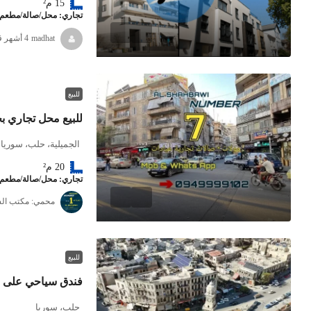
15
م²
تجاري: محل/صالة/مطعم
madhat
للبيع
للبيع محل تجاري بح
الجميلية، حلب، سوريا
20
م²
تجاري: محل/صالة/مطعم
محمي: مكتب الش
للبيع
فندق سياحي على ا
حلب، سوريا