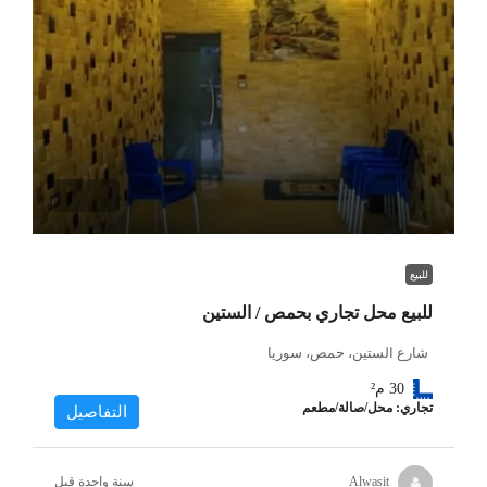
للبيع
للبيع محل تجاري بحمص / الستين
شارع الستين، حمص، سوريا
30
م²
تجاري: محل/صالة/مطعم
التفاصيل
‏سنة واحدة قبل
Alwasit