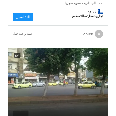
جب الجندلي، حمص، سوريا
35
م²
تجاري: محل/صالة/مطعم
التفاصيل
‏سنة واحدة قبل
Alwasit
للبيع