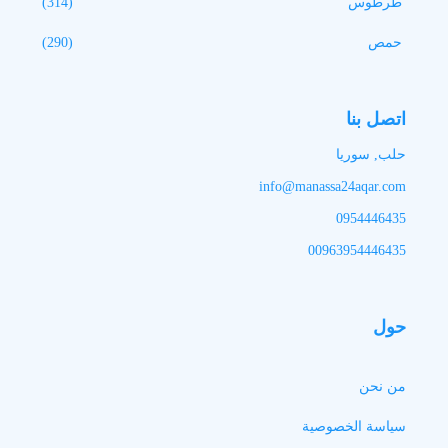
طرطوس
(314)
حمص
(290)
اتصل بنا
حلب, سوريا
info@manassa24aqar.com
0954446435
00963954446435
حول
من نحن
سياسة الخصوصية