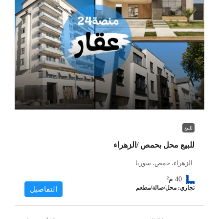
للبيع
للبيع محل بحمص /الزهراء
الزهراء، حمص، سوريا
40
م²
تجاري: محل/صالة/مطعم
التفاصيل