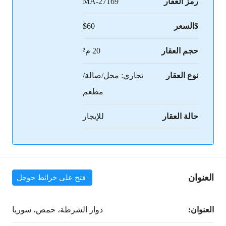
رمز العقار
MA-27169
$السعر
$60
حجم العقار
20 م²
نوع العقار
تجاري: محل/صالة/
مطعم
حالة العقار
للإيجار
العنوان
فتح على خرائط جوجل
العنوان:
دوار الشرطة، حمص، سوريا