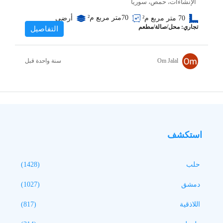
الإنشاءات، حمص، سوريا
70متر مربع
م²
70 متر مربع
م²
أرضي
تجاري: محل/صالة/مطعم
التفاصيل
‏سنة واحدة قبل
Om Jalal
استكشف
حلب
(1428)
دمشق
(1027)
اللاذقية
(817)