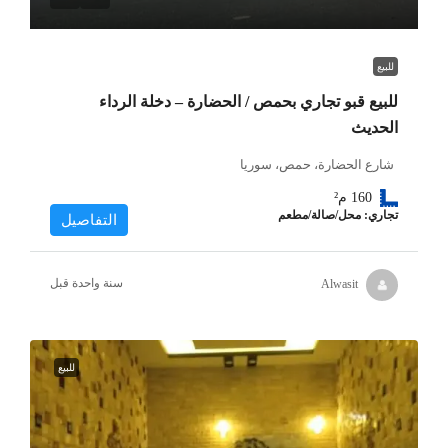
للبيع
للبيع قبو تجاري بحمص / الحضارة – دخلة الرداء
الحديث
شارع الحضارة، حمص، سوريا
160
م²
تجاري: محل/صالة/مطعم
التفاصيل
‏سنة واحدة قبل
Alwasit
للبيع