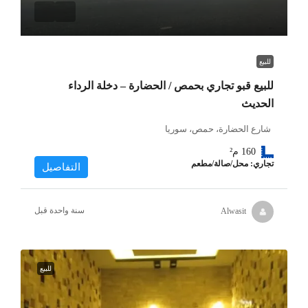
للبيع
للبيع قبو تجاري بحمص / الحضارة – دخلة الرداء
الحديث
شارع الحضارة، حمص، سوريا
160
م²
تجاري: محل/صالة/مطعم
التفاصيل
‏سنة واحدة قبل
Alwasit
للبيع