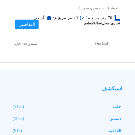
الإنشاءات، حمص، سوريا
70متر مربع
م²
70 متر مربع
م²
أرضي
تجاري: محل/صالة/مطعم
التفاصيل
‏سنة واحدة قبل
Om Jalal
استكشف
حلب
(1428)
دمشق
(1027)
اللاذقية
(817)