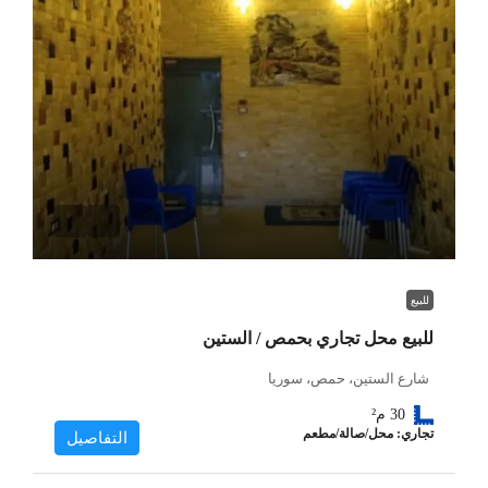
للبيع
للبيع محل تجاري بحمص / الستين
شارع الستين، حمص، سوريا
30
م²
تجاري: محل/صالة/مطعم
التفاصيل