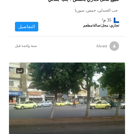
جب الجندلي، حمص، سوريا
35
م²
تجاري: محل/صالة/مطعم
التفاصيل
‏سنة واحدة قبل
Alwasit
للبيع