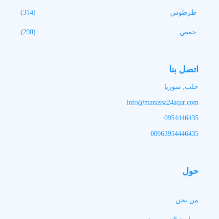
طرطوس
(314)
حمص
(290)
اتصل بنا
حلب, سوريا
info@manassa24aqar.com
0954446435
00963954446435
حول
من نحن