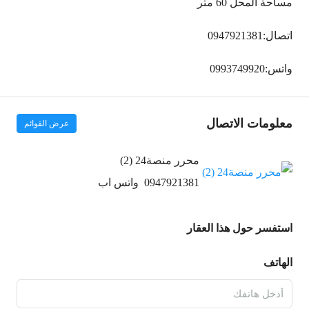
مساحة المحل 60 متر
اتصال:0947921381
واتس:0993749920
معلومات الاتصال
عرض القوائم
محرر منصة24 (2)
0947921381
واتس اب
استفسر حول هذا العقار
الهاتف