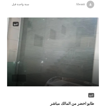
‏سنة واحدة قبل
Alwasit
للبيع
للبيع
طابو اخضر من المالك مباشر