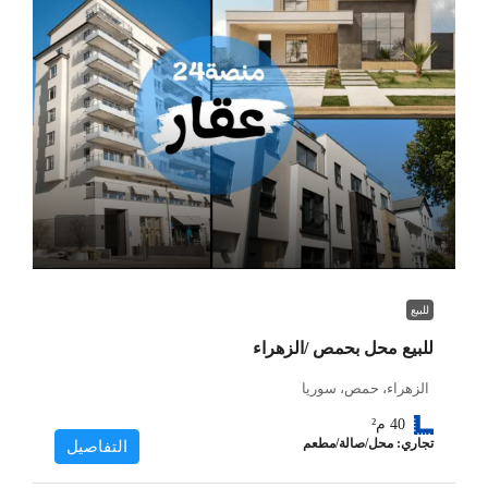
للبيع
للبيع محل بحمص /الزهراء
الزهراء، حمص، سوريا
40
م²
تجاري: محل/صالة/مطعم
التفاصيل