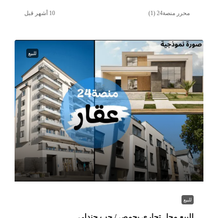
محرر منصة24 (1)
للبيع
للبيع
للبيع محل تجاري بحمص / جب جندلي