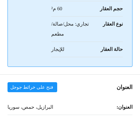
حجم العقار
60 م²
نوع العقار
تجاري: محل/صالة/
مطعم
حالة العقار
للإيجار
العنوان
فتح على خرائط جوجل
العنوان:
البرازيل، حمص، سوريا