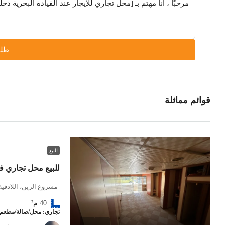
طلب
قوائم مماثلة
للبيع
للبيع محل تجاري في
مشروع الزين، اللاذقية
40
م²
تجاري: محل/صالة/مطعم