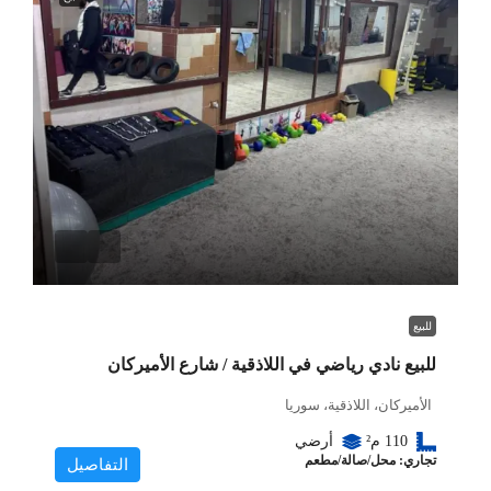
للبيع
للبيع نادي رياضي في اللاذقية / شارع الأميركان
الأميركان، اللاذقية، سوريا
110
م²
أرضي
تجاري: محل/صالة/مطعم
التفاصيل