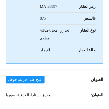
رمز العقار
MA-29997
$السعر
$75
نوع العقار
تجاري: محل/صالة/
مطعم
حالة العقار
للإيجار
العنوان
فتح على خرائط جوجل
العنوان:
مفرق بسنادا، اللاذقية، سوريا