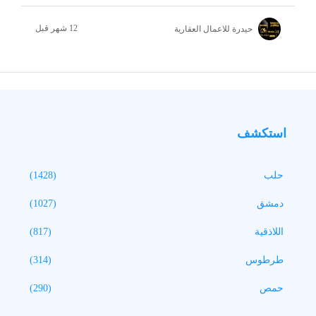
حيدرة للاعمال العقارية
استكشف
حلب
(1428)
دمشق
(1027)
اللاذقية
(817)
طرطوس
(314)
حمص
(290)