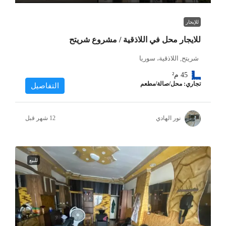
للإيجار
للايجار محل في اللاذقية / مشروع شريتح
شريتح, اللاذقية، سوريا
45
م²
تجاري: محل/صالة/مطعم
التفاصيل
نور الهادي
للبيع