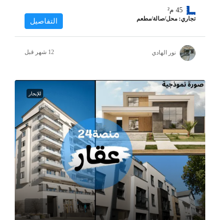
45
م²
تجاري: محل/صالة/مطعم
التفاصيل
نور الهادي
للإيجار