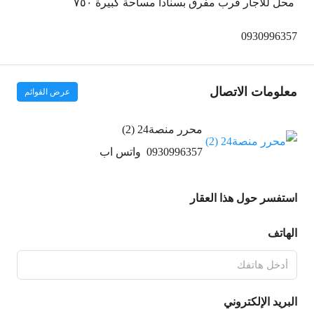
محل للأجار قرب مفرق بسنادا مساحة كبيرة ٧٥٠
0930996357
معلومات الاتصال
عرض القوائم
محرر منصة24 (2)
0930996357
واتس اب
استفسر حول هذا العقار
الهاتف
البريد الإلكتروني