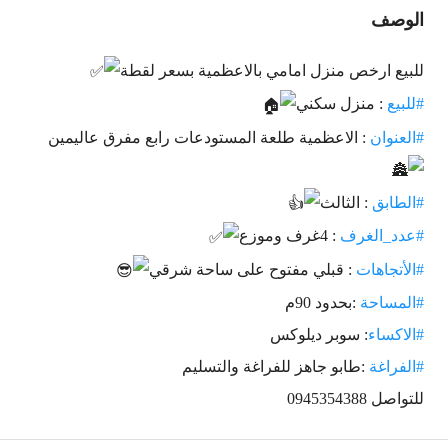
الوصف
للبيع ارخص منزل امامي بالاعظمية بسعر لقطة
#للبيع
: منزل سكني
#العنوان
: الاعظمية طلعة المستودعات رابع مفرق عاليمين
#الطابق
: الثالث
#عدد_الغرف
: 4غرف وموزع
#الأتجاهات
: قبلي مفتوح على ساحة شرقي
#المساحة
:بحدود 90م
#الاكساء
: سوبر ديلوكس
#الفراغة
:طابو جاهز للفراغة والتسليم
للتواصل 0945354388