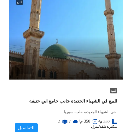
للبيع
$650,000
للبيع
للبيع في الشهباء الجديدة جانب جامع ابي حنيفة
حي الشهباء الجديده، حلب، سوريا
350
م²
350
م²
7
2
سكني: شقة/منزل
التفاصيل