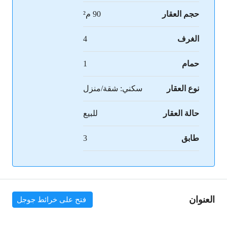
حجم العقار
90 م²
الغرف
4
حمام
1
نوع العقار
سكني: شقة/منزل
حالة العقار
للبيع
طابق
3
العنوان
فتح على خرائط جوجل