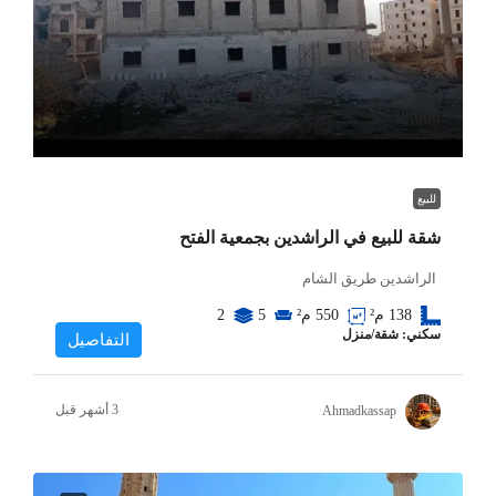
$38,000
للبيع
شقة للبيع في الراشدين بجمعية الفتح
الراشدين طريق الشام
550
م²
138
م²
5
2
سكني: شقة/منزل
التفاصيل
Ahmadkassap