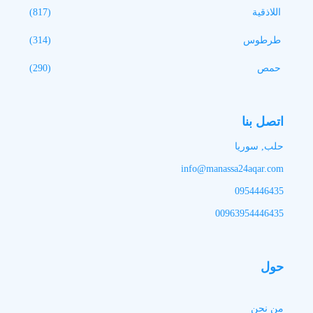
اللاذقية
(817)
طرطوس
(314)
حمص
(290)
اتصل بنا
حلب, سوريا
info@manassa24aqar.com
0954446435
00963954446435
حول
من نحن