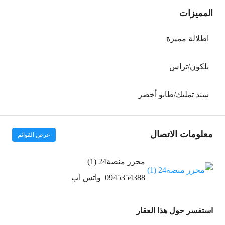
المميزات
اطلالة مميزة
بلكون/تراس
سند تمليك/طابو أخضر
معلومات الاتصال
عرض القوائم
محرر منصة24 (1)
0945354388
واتس اب
استفسر حول هذا العقار