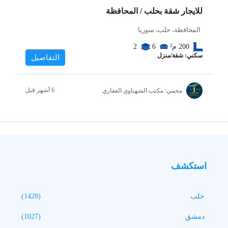
للايجار شقة بحلب / المحافظة
المحافظة، حلب، سوريا
200
م²
6
2
سكني: شقة/منزل
التفاصيل
محمي: مكتب الشهباوي العقاري
استكشف
حلب
(1428)
دمشق
(1027)