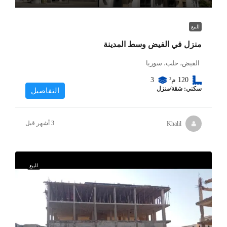
للبيع
منزل في الفيض وسط المدينة
الفيض، حلب، سوريا
120
م²
3
سكني: شقة/منزل
التفاصيل
Khalil
للبيع