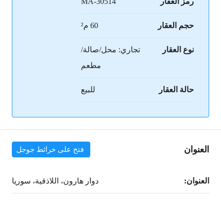
رمز العقار
MA-30514
حجم العقار
60 م²
نوع العقار
تجاري: محل/صالة/
مطعم
حالة العقار
للبيع
العنوان
فتح على خرائط جوجل
العنوان:
دوار هارون، اللاذقية، سوريا