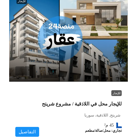
للإيجار
للإيجار
للإيجار محل في اللاذقية / مشروع شريتح
شريتح, اللاذقية، سوريا
45
م²
تجاري: محل/صالة/مطعم
التفاصيل