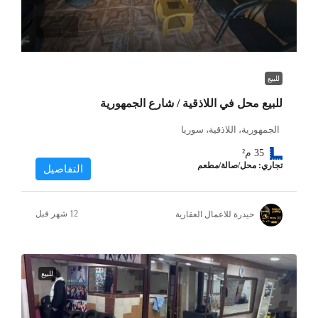
للبيع
للبيع محل في اللاذقية / شارع الجمهورية
الجمهورية، اللاذقية، سوريا
35
م²
تجاري: محل/صالة/مطعم
التفاصيل
حيدرة للاعمال العقارية
للبيع