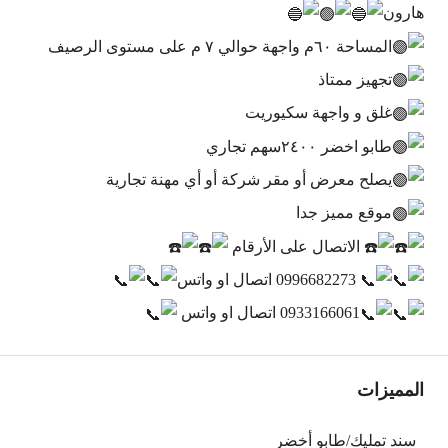
هارون
المساحة ٦٠م واجهة حوالي ٧ م على مستوى الرصيف
تجهيز ممتاذ
غلق و واجهة سكيوريت
طابو اخضر ٢٤٠٠سهم تجاري
يصلح معرض أو مقر شركة أو أي مهنة تجارية
موقع مميز جدا
الاتصال على الأرقام
0996682273 اتصال او واتس
0933166061 اتصال او واتس
المميزات
سند تمليك/طابو أخضر