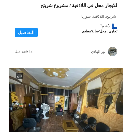
للايجار محل في اللاذقية / مشروع شريتح
شريتح, اللاذقية، سوريا
45
م²
تجاري: محل/صالة/مطعم
التفاصيل
نور الهادي
للبيع