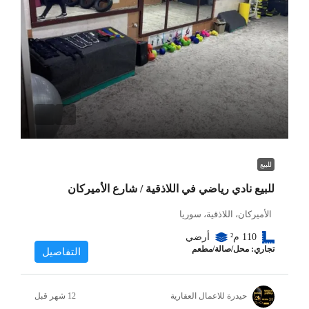
للبيع
للبيع نادي رياضي في اللاذقية / شارع الأميركان
الأميركان، اللاذقية، سوريا
110
م²
أرضي
تجاري: محل/صالة/مطعم
التفاصيل
حيدرة للاعمال العقارية