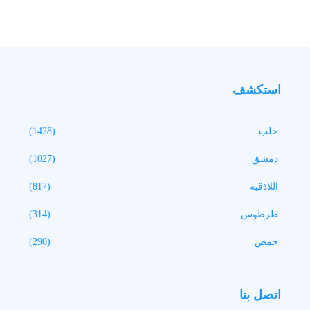
استكشف
حلب
(1428)
دمشق
(1027)
اللاذقية
(817)
طرطوس
(314)
حمص
(290)
اتصل بنا