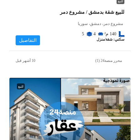
للبيع
للبيع شقة بدمشق / مشروع دمر
مشروع دمر، دمشق، سوريا
140
م²
4
5
سكني: شقة/منزل
التفاصيل
محرر منصة24 (1)
للبيع