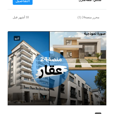
سكني: شقة/منزل
التفاصيل
محرر منصة24 (1)
للبيع