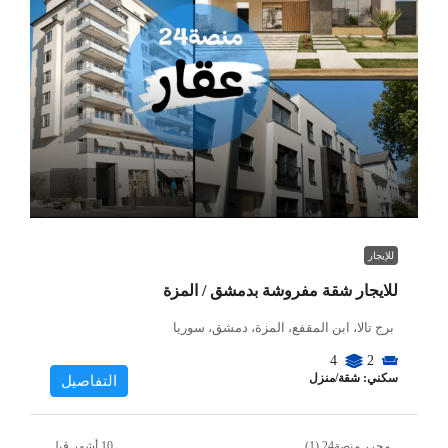
للإيجار
للايجار شقة مفروشة بدمشق / المزة
برج تالا، ابن المقفع، المزة، دمشق، سوريا
4
2
سكني: شقة/منزل
التفاصيل
محرر منصة24 (1)