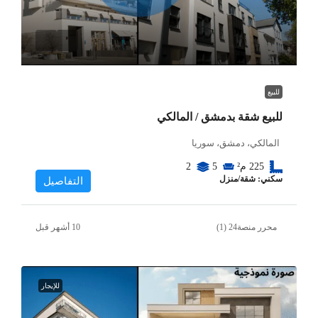
للبيع
للبيع شقة بدمشق / المالكي
المالكي، دمشق، سوريا
225
م²
5
2
سكني: شقة/منزل
التفاصيل
محرر منصة24 (1)
للإيجار