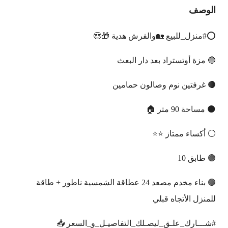
الوصف
⭕#منزل_للبيع 🏡والفرش هدية 🎁😍
🔵 مزة أوتستراد بعد دار البعث
🔴 غرفتين نوم وصالون حمامين
🌑 مساحة 90 متر 🏠
⚪ أكساء ممتاز ⭐⭐
🟣 طابق 10
🟢 بناء مخدم مصعد 24 عطاقة الشمسية ناطور + طاقة
للمنزل الأتجاه قبلي
#شـــارك_علـق_ليصـلك_التفاصيـل_و_السعر 📥