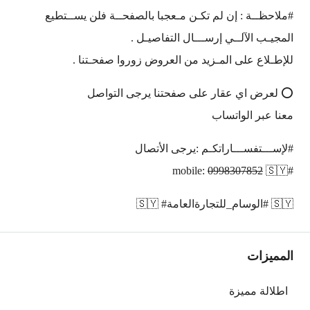
#ملاحظــة : إن لم تكـن مـعجبا بالصفحــة فلن يســتطيع
المجيـب الآلــي إرســـال التفاصيـل .
للإطـلاع على المـزيد من العروض زوروا صفحـتنا .
⭕️ لعرض اي عقار على صفحتنا يرجى التواصل
معنا عبر الواتساب
#لإســـتفســـاراتكـم :يرجى الأتصال
0998307852
🇸🇾
#mobile:
🇸🇾 #الوسام_للتجارةالعامة# 🇸🇾
المميزات
اطلالة مميزة