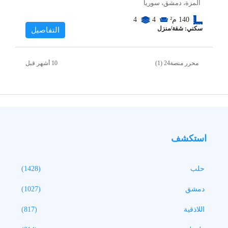
المزة، دمشق، سوريا
140
م²
4
4
سكني: شقة/منزل
التفاصيل
محرر منصة24 (1)
استكشف
حلب
(1428)
دمشق
(1027)
اللاذقية
(817)