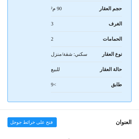
حجم العقار
90 م²
الغرف
3
الحمامات
2
نوع العقار
سكني: شقة/منزل
حالة العقار
للبيع
طابق
>9
العنوان
فتح على خرائط جوجل