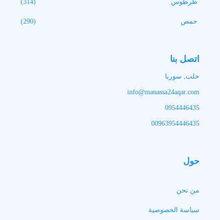
طرطوس
(314)
حمص
(290)
اتصل بنا
حلب, سوريا
info@manassa24aqar.com
0954446435
00963954446435
حول
من نحن
سياسة الخصوصية