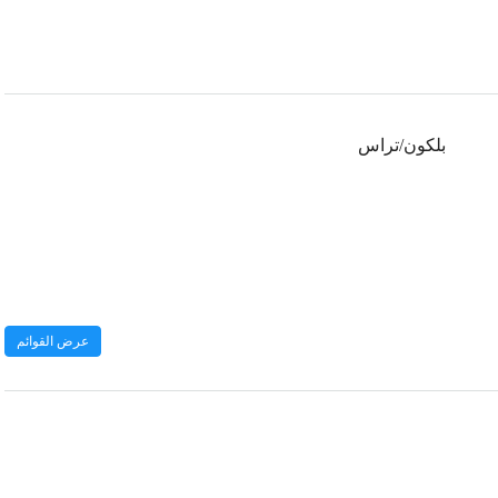
بلكون/تراس
عرض القوائم