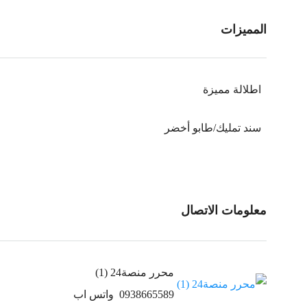
المميزات
اطلالة مميزة
سند تمليك/طابو أخضر
معلومات الاتصال
محرر منصة24 (1)
0938665589
واتس اب