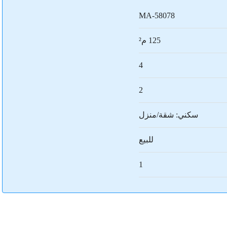
MA-58078
125 م²
4
2
سكني: شقة/منزل
للبيع
1