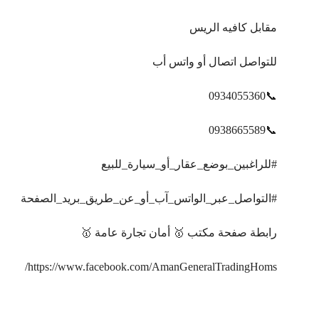
مقابل كافيه الريس
للتواصل اتصال أو واتس أب
📞0934055360
📞0938665589
#للراغبين_بوضع_عقار_أو_سيارة_للبيع
#التواصل_عبر_الواتس_آب_أو_عن_طريق_بريد_الصفحة
رابطة صفحة مكتب 🥇 أمان تجارة عامة 🥇
https://www.facebook.com/AmanGeneralTradingHoms/