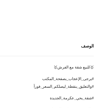
الوصف
🥇للبيع شقة مع الفرش🥇
#يرجى_الإعجاب_بصفحة_المكتب
#والتعليق_بنقطة_ليصلكم_السعر_فورآ
#شقة_بحي_عكرمة_الجديدة