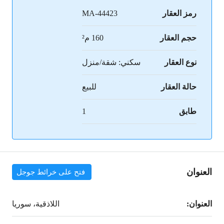
رمز العقار
MA-44423
حجم العقار
160 م²
نوع العقار
سكني: شقة/منزل
حالة العقار
للبيع
طابق
1
العنوان
فتح على خرائط جوجل
العنوان:
اللاذقية، سوريا