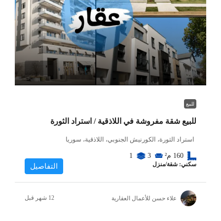
للبيع
للبيع شقة مفروشة في اللاذقية / استراد الثورة
استراد الثورة، الكورنيش الجنوبي، اللاذقية، سوريا
160
م²
3
1
سكني: شقة/منزل
التفاصيل
علاء حسن للأعمال العقارية