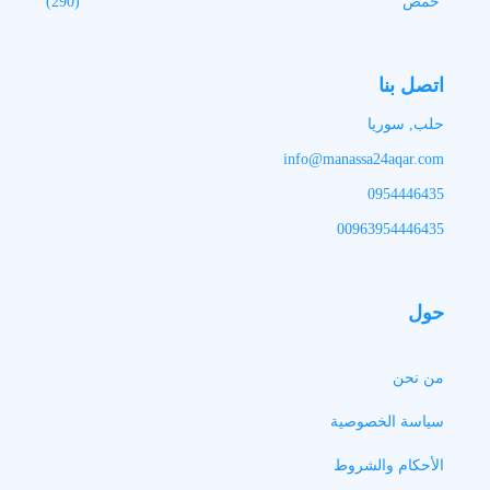
حمص
(290)
اتصل بنا
حلب, سوريا
info@manassa24aqar.com
0954446435
00963954446435
حول
من نحن
سياسة الخصوصية
الأحكام والشروط