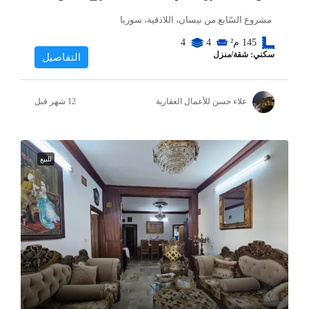
مشروع السّابع من نيسان، اللاذقية، سوريا
145
م²
4
4
سكني: شقة/منزل
التفاصيل
علاء حسن للأعمال العقارية
للبيع