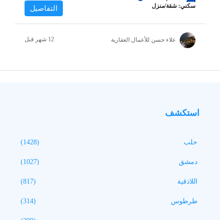
سكني: شقة/منزل
التفاصيل
علاء حسن للأعمال العقارية
استكشف
حلب
(1428)
دمشق
(1027)
اللاذقية
(817)
طرطوس
(314)