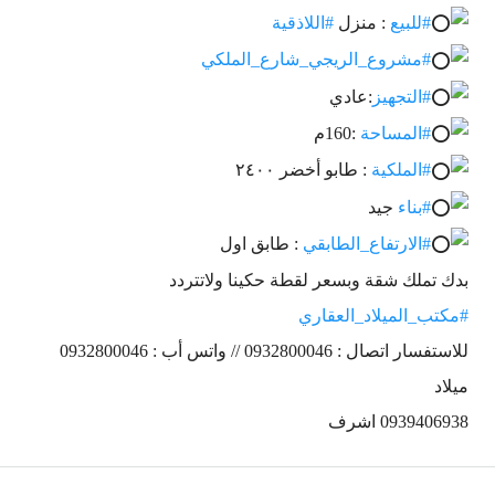
#للبيع
: منزل
#اللاذقية
#مشروع_الريجي_شارع_الملكي
#التجهيز
:عادي
#المساحة
:160م
#الملكية
: طابو أخضر ٢٤٠٠
#بناء
جيد
#الارتفاع_الطابقي
: طابق اول
بدك تملك شقة وبسعر لقطة حكينا ولاتتردد
#مكتب_الميلاد_العقاري
للاستفسار اتصال : 0932800046 // واتس أب : 0932800046
ميلاد
0939406938 اشرف