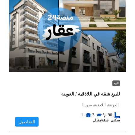
للبيع
للبيع شقة في اللاذقية / العوينة
العوينة، اللاذقية، سوريا
90
م²
3
1
سكني: شقة/منزل
التفاصيل