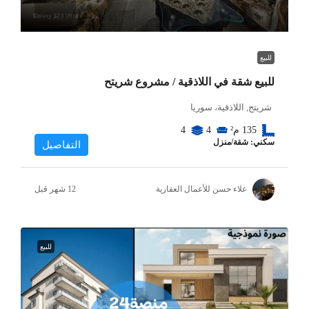
للبيع
للبيع شقة في اللاذقية / مشروع شريتح
شريتح, اللاذقية، سوريا
135
م²
4
4
سكني: شقة/منزل
التفاصيل
علاء حسن للأعمال العقارية
للبيع