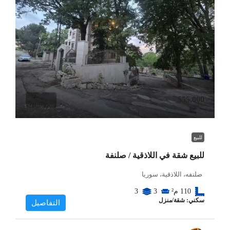
$55,000
للبيع
للبيع شقة في اللاذقية / صلنفة
صلنفه، اللاذقية، سوريا
110
م²
3
3
سكني: شقة/منزل
التفاصيل