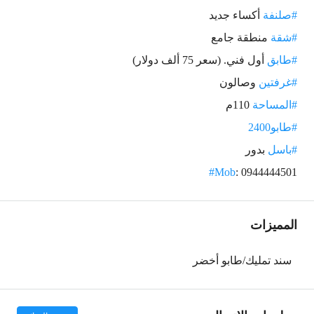
#صلنفة
أكساء جديد
#شقة
منطقة جامع
#طابق
أول فني. (سعر 75 ألف دولار)
#غرفتين
وصالون
#المساحة
110م
#طابو2400
#باسل
بدور
#Mob
: 0944444501
المميزات
سند تمليك/طابو أخضر