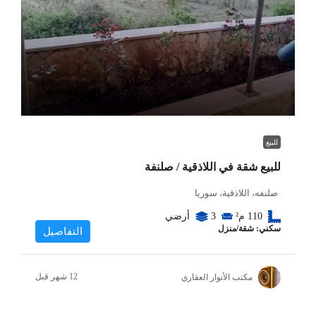
للبيع
للبيع شقة في اللاذقية / صلنفة
صلنفه، اللاذقية، سوريا
110
م²
3
أرضي
سكني: شقة/منزل
التفاصيل
مكتب الأنوار العقاري