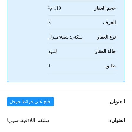
حجم العقار
110 م²
الغرف
3
نوع العقار
سكني: شقة/منزل
حالة العقار
للبيع
طابق
1
العنوان
فتح على خرائط جوجل
العنوان:
صلنفه، اللاذقية، سوريا