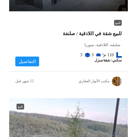
للبيع
للبيع شقة في اللاذقية / صلنفة
صلنفه، اللاذقية، سوريا
110
م²
3
3
سكني: شقة/منزل
التفاصيل
مكتب الأنوار العقاري
للبيع