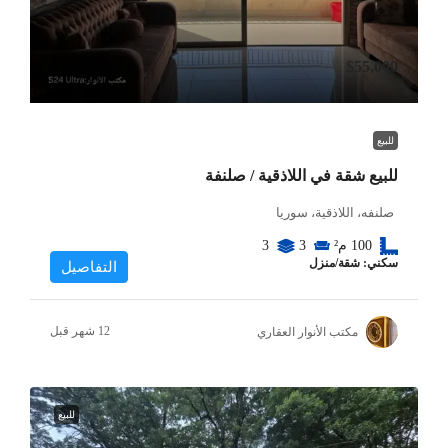
$55,000
للبيع
للبيع شقة في اللاذقية / صلنفة
صلنفه، اللاذقية، سوريا
100
م²
3
3
سكني: شقة/منزل
التفاصيل
مكتب الأنوار العقاري
للبيع