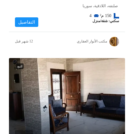
صلنفه، اللاذقية، سوريا
150
م²
4
سكني: شقة/منزل
التفاصيل
مكتب الأنوار العقاري
للبيع