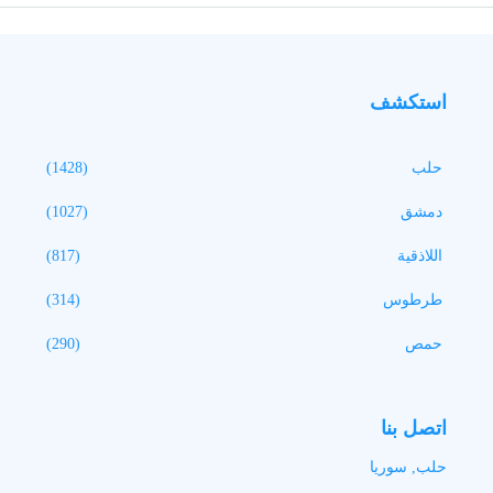
استكشف
حلب
(1428)
دمشق
(1027)
اللاذقية
(817)
طرطوس
(314)
حمص
(290)
اتصل بنا
حلب, سوريا