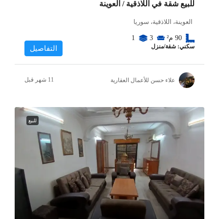
للبيع شقة في اللاذقية / العوينة
العوينة، اللاذقية، سوريا
90
م²
3
1
سكني: شقة/منزل
التفاصيل
علاء حسن للأعمال العقارية
للبيع