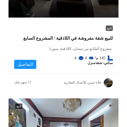
للبيع
للبيع شقة مفروشة في اللاذقية / المشروع السابع
مشروع السّابع من نيسان، اللاذقية، سوريا
145
م²
4
4
سكني: شقة/منزل
التفاصيل
علاء حسن للأعمال العقارية
للبيع