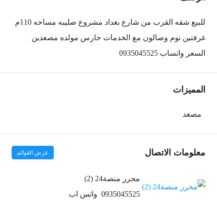
للبيع شقه القرب من شارع بغداد مشروع صليبه مساحه 110م
غرفتين نوم وصالون مع الخدمات حارس مولده مصعدين
السعر واتساب 0935045525
المميزات
مصعد
معلومات الاتصال
عرض القوائم
محرر منصة24 (2)
0935045525
واتس اب