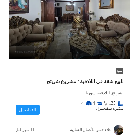
للبيع
للبيع شقة في اللاذقية / مشروع شريتح
شريتح, اللاذقية، سوريا
135
م²
4
4
سكني: شقة/منزل
التفاصيل
علاء حسن للأعمال العقارية