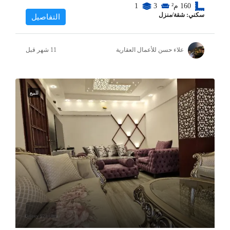
160
م²
3
1
سكني: شقة/منزل
التفاصيل
علاء حسن للأعمال العقارية
للبيع