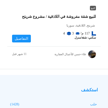
للبيع
للبيع شقة مفروشة في اللاذقية / مشروع شريتح
شريتح, اللاذقية، سوريا
117
م²
3
4
سكني: شقة/منزل
التفاصيل
علاء حسن للأعمال العقارية
استكشف
حلب
(1428)