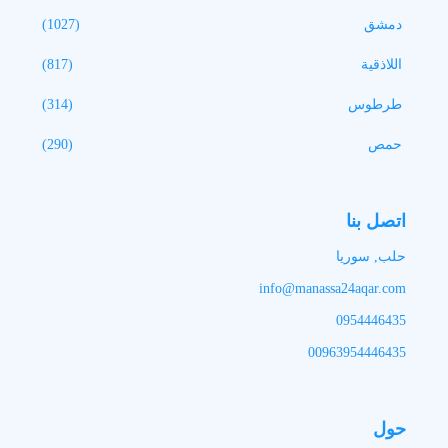
دمشق
(1027)
اللاذقية
(817)
طرطوس
(314)
حمص
(290)
اتصل بنا
حلب, سوريا
info@manassa24aqar.com
0954446435
00963954446435
حول