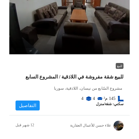
للبيع
للبيع شقة مفروشة في اللاذقية / المشروع السابع
مشروع السّابع من نيسان، اللاذقية، سوريا
145
م²
4
4
سكني: شقة/منزل
التفاصيل
علاء حسن للأعمال العقارية