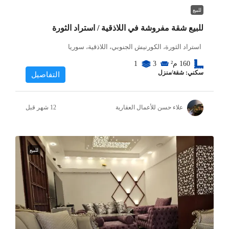
للبيع
للبيع شقة مفروشة في اللاذقية / استراد الثورة
استراد الثورة، الكورنيش الجنوبي، اللاذقية، سوريا
160
م²
3
1
سكني: شقة/منزل
التفاصيل
علاء حسن للأعمال العقارية
للبيع