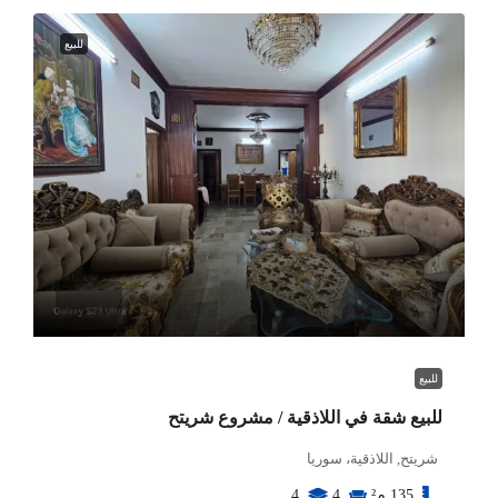
للبيع
للبيع
للبيع شقة في اللاذقية / مشروع شريتح
شريتح, اللاذقية، سوريا
135
م²
4
4