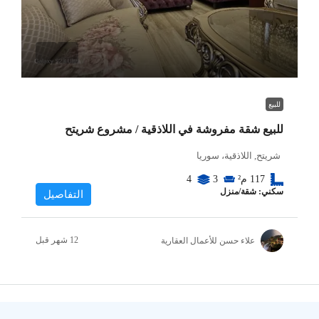
للبيع
للبيع شقة مفروشة في اللاذقية / مشروع شريتح
شريتح, اللاذقية، سوريا
117
م²
3
4
سكني: شقة/منزل
التفاصيل
علاء حسن للأعمال العقارية