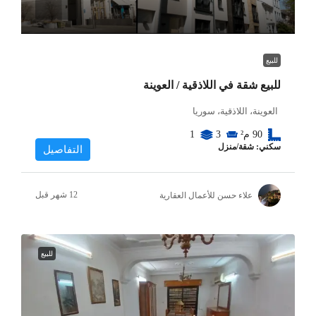
للبيع
للبيع شقة في اللاذقية / العوينة
العوينة، اللاذقية، سوريا
90
م²
3
1
سكني: شقة/منزل
التفاصيل
علاء حسن للأعمال العقارية
للبيع