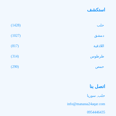
استكشف
حلب
(1428)
دمشق
(1027)
اللاذقية
(817)
طرطوس
(314)
حمص
(290)
اتصل بنا
حلب, سوريا
info@manassa24aqar.com
0954446435