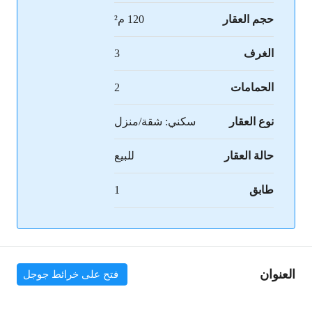
حجم العقار
120 م²
الغرف
3
الحمامات
2
نوع العقار
سكني: شقة/منزل
حالة العقار
للبيع
طابق
1
العنوان
فتح على خرائط جوجل