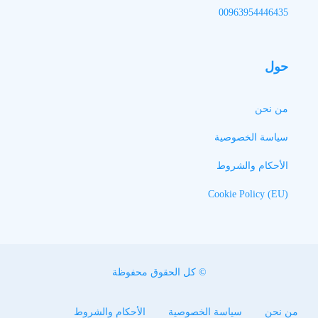
00963954446435
حول
من نحن
سياسة الخصوصية
الأحكام والشروط
Cookie Policy (EU)
© كل الحقوق محفوظة
من نحن
سياسة الخصوصية
الأحكام والشروط