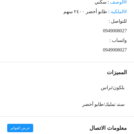
#الوصف
: سكني
#الملكيه
: طابو أخضر ٢٤٠٠ سهم
للتواصل :
0949008027
واتساب :
0949008027
المميزات
بلكون/تراس
سند تمليك/طابو أخضر
معلومات الاتصال
عرض القوائم