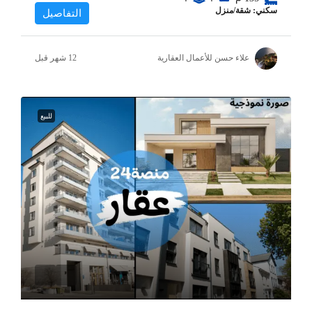
سكني: شقة/منزل
التفاصيل
علاء حسن للأعمال العقارية
للبيع