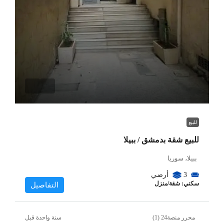
للبيع
للبيع شقة بدمشق / ببيلا
ببيلا، سوريا
3
أرضي
سكني: شقة/منزل
التفاصيل
محرر منصة24 (1)
‏سنة واحدة قبل