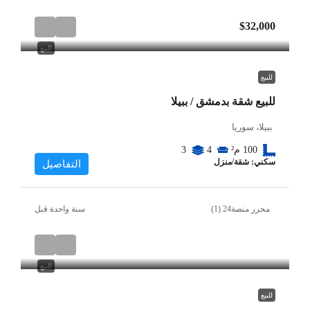
$32,000
للبيع
للبيع
للبيع شقة بدمشق / ببيلا
ببيلا، سوريا
100
م²
4
3
سكني: شقة/منزل
التفاصيل
محرر منصة24 (1)
‏سنة واحدة قبل
للبيع
للبيع