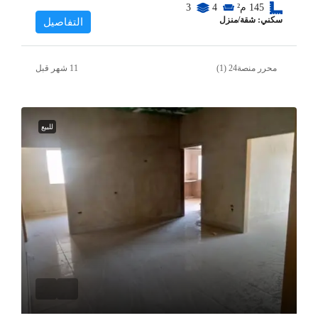
145
م²
4
3
سكني: شقة/منزل
التفاصيل
محرر منصة24 (1)
للبيع