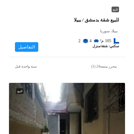
للبيع
للبيع شقة بدمشق / ببيلا
ببيلا، سوريا
105
م²
4
2
سكني: شقة/منزل
التفاصيل
محرر منصة24 (1)
‏سنة واحدة قبل
للبيع