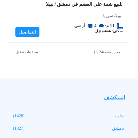
للبيع شقة على العضم في دمشق / ببيلا
ببيلا، سوريا
91
م²
4
أرضي
سكني: شقة/منزل
التفاصيل
محرر منصة24 (1)
‏سنة واحدة قبل
استكشف
حلب
(1428)
دمشق
(1027)