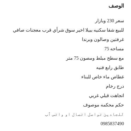
الوصف
سعر 230 وبازار
للبيع شقا سكنيه ببيلا اخير سوق شرأي قرب معجنات صافي
غرفتين وصالون وبرندا
مساحه 75
مع سطح مبلط ومصون 75 متر
طابق رابع فنيه
غطاص ماء خاص للبناء
درج رخام
اتجاهت قبلي غربي
حكم محكمه موصوف
للجادين تواصل اتصال او واتس ٱب
0985837490