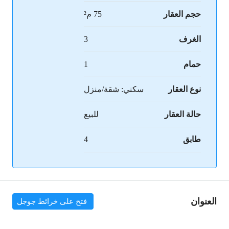
حجم العقار
75 م²
الغرف
3
حمام
1
نوع العقار
سكني: شقة/منزل
حالة العقار
للبيع
طابق
4
العنوان
فتح على خرائط جوجل