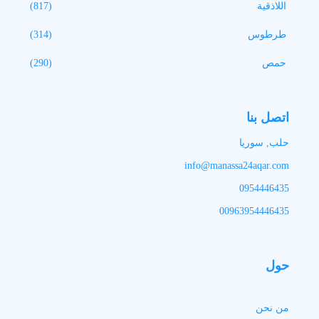
اللاذقية
(817)
طرطوس
(314)
حمص
(290)
اتصل بنا
حلب, سوريا
info@manassa24aqar.com
0954446435
00963954446435
حول
من نحن