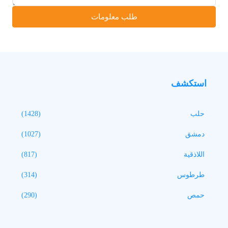
طلب معلومات
استكشف
حلب
(1428)
دمشق
(1027)
اللاذقية
(817)
طرطوس
(314)
حمص
(290)