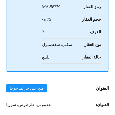
رمز العقار
MA-58279
حجم العقار
75 م²
الغرف
3
نوع العقار
سكني: شقة/منزل
حالة العقار
للبيع
العنوان
فتح على خرائط جوجل
العنوان:
القدموس، طرطوس، سوريا