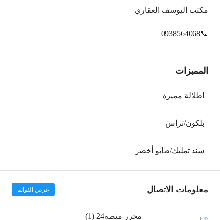
مكتب اليوسف العقاري
📞0938564068
المميزات
اطلالة مميزة
بلكون/تراس
سند تمليك/طابو أخضر
معلومات الاتصال
عرض القوائم
محرر منصة24 (1)