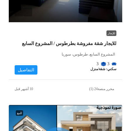
للإيجار
للايجار شقة مفروشة بطرطوس / المشروع السابع
المشروع السابع، طرطوس، سوريا
3
3
سكني: شقة/منزل
التفاصيل
محرر منصة24 (1)
للبيع