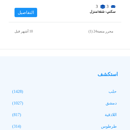
3
3
سكني: شقة/منزل
التفاصيل
محرر منصة24 (1)
استكشف
حلب
(1428)
دمشق
(1027)
اللاذقية
(817)
طرطوس
(314)