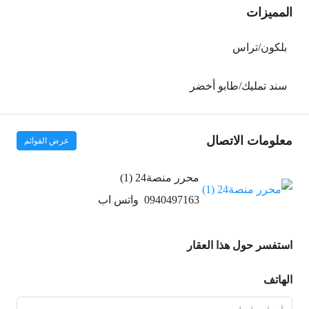
المميزات
بلكون/تراس
سند تمليك/طابو أخضر
معلومات الاتصال
عرض القوائم
محرر منصة24 (1)
0940497163
واتس اب
استفسر حول هذا العقار
الهاتف