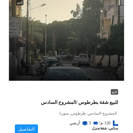
للبيع
للبيع
للبيع شقة بطرطوس /المشروع السادس
المشروع السادس، طرطوس، سوريا
120
م²
3
أرضي
سكني: شقة/منزل
التفاصيل