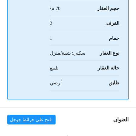
حجم العقار
70 م²
الغرف
2
حمام
1
نوع العقار
سكني: شقة/منزل
حالة العقار
للبيع
طابق
أرضي
العنوان
فتح على خرائط جوجل