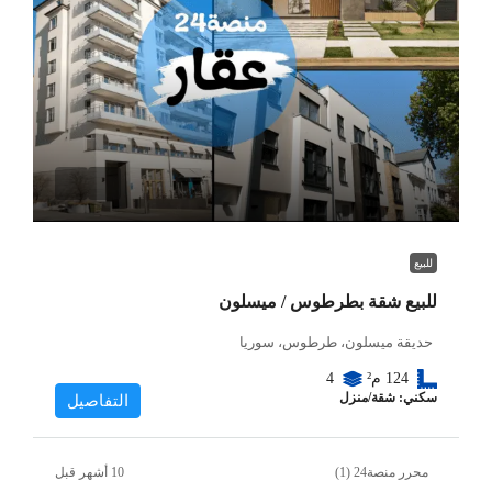
للبيع
للبيع شقة بطرطوس / ميسلون
حديقة ميسلون، طرطوس، سوريا
124
م²
4
سكني: شقة/منزل
التفاصيل
محرر منصة24 (1)