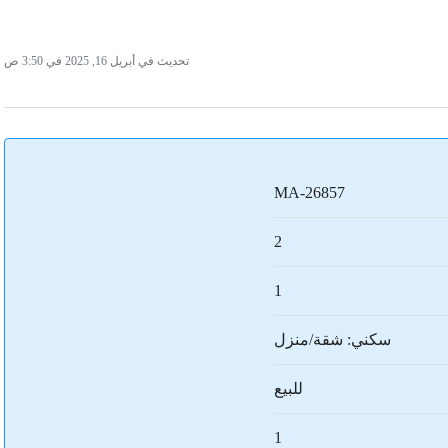
تحديث في أبريل 16, 2025 في 3:50 ص
MA-26857
2
1
سكني: شقة/منزل
للبيع
1