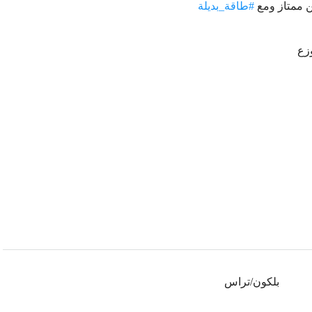
ن ممتاز ومع
#طاقة_بديلة
زع
بلكون/تراس