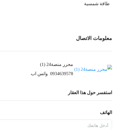
طاقة شمسية
معلومات الاتصال
محرر منصة24 (1)
0934639578
واتس اب
استفسر حول هذا العقار
الهاتف