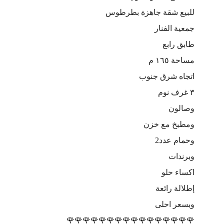
للبيع شقة جاهزة بطرطوس
جمعية الفنار
طابق رابع
مساحة ١٦٥ م
اتجاه شرق جنوب
٣ غرف نوم
وصالون
ومطبخ مع خزن
وحمام عدد2
وبرندات
اكساء حلو
إطلالة رائعة
وبسعر احلى
🌹🌹🌹🌹🌹🌹🌹🌹🌹🌹🌹🌹🌹🌹🌹🌹