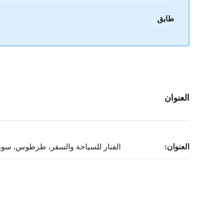
طابق
العنوان
العنوان:
الفنار للسياحة والسفر، طرطوس، سور