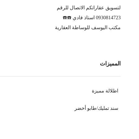
لتسويق عقاراتكم الاتصال للرقم
0930814723 استاذ فادي ☎️☎️
مكتب اليوسف للوساطة العقارية
المميزات
اطلالة مميزة
سند تمليك/طابو أخضر