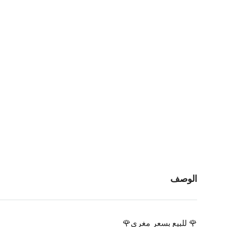
الوصف
🌹 للبيع بسعر مغري🌹