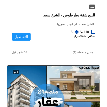
للبيع
للبيع شقة بطرطوس / الشيخ سعد
الشيخ سعد، طرطوس، سوريا
110
م²
3
سكني: شقة/منزل
التفاصيل
محرر منصة24 (1)
للبيع