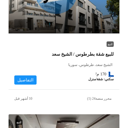
للبيع
للبيع شقة بطرطوس / الشيخ سعد
الشيخ سعد، طرطوس، سوريا
170
م²
سكني: شقة/منزل
التفاصيل
محرر منصة24 (1)
للبيع