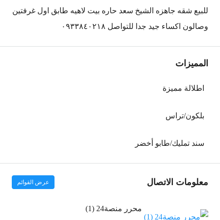
للبيع شقه جاهزه الشيخ سعد حاره بيت لاهيه طابق اول غرفتين
وصالون اكساء جيد جدا للتواصل ٠٩٣٣٨٤٠٢١٨
المميزات
اطلالة مميزة
بلكون/تراس
سند تمليك/طابو أخضر
معلومات الاتصال
عرض القوائم
محرر منصة24 (1)