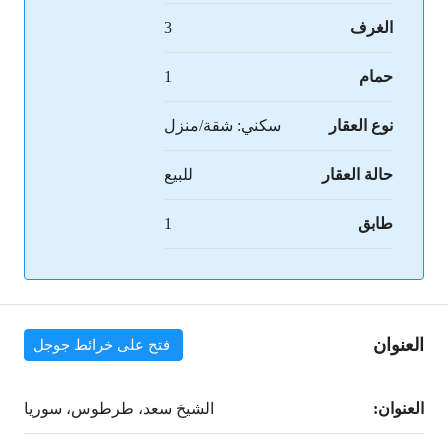
الغرف
3
حمام
1
نوع العقار
سكني: شقة/منزل
حالة العقار
للبيع
طابق
1
العنوان
فتح على خرائط جوجل
العنوان:
الشيخ سعد، طرطوس، سوريا