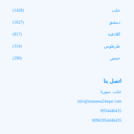
حلب
(1428)
دمشق
(1027)
اللاذقية
(817)
طرطوس
(314)
حمص
(290)
اتصل بنا
حلب, سوريا
info@manassa24aqar.com
0954446435
00963954446435