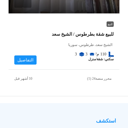
للبيع
للبيع شقة بطرطوس / الشيخ سعد
الشيخ سعد، طرطوس، سوريا
110
م²
3
3
سكني: شقة/منزل
التفاصيل
محرر منصة24 (1)
استكشف