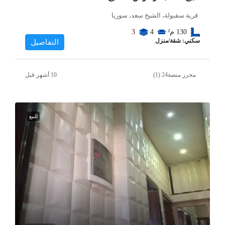
قرية سقبولة، الشيخ سعد، سوريا
130
م²
4
3
سكني: شقة/منزل
التفاصيل
محرر منصة24 (1)
للبيع