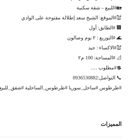
🏡#للبيع – شقة سكنية
💒#الموقع: الشيخ سعد إطلالة مفتوحة على الوادي
🏢 #الطابق: أول
🌊 #التوزيع : ٢ نوم وصالون
💒#الاكساء : جيد
📐 #المساحة: 100 م٢
💲#مطلوب ….
📞 التواصل:0936530882
#طرطوس #ساحل_سوريا #طرطوس_الساحلية #شقق_للبيع #
المميزات