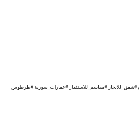
شقق_للايجار #مقاسم_للاستثمار #عقارات_سورية #طرطوس