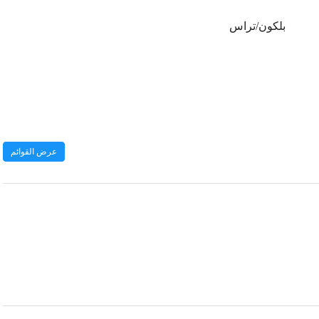
بلكون/تراس
عرض القوائم