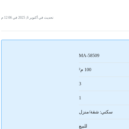
تحديث في أكتوبر 6, 2025 في 12:06 م
MA-58509
100 م²
3
1
سكني: شقة/منزل
للبيع