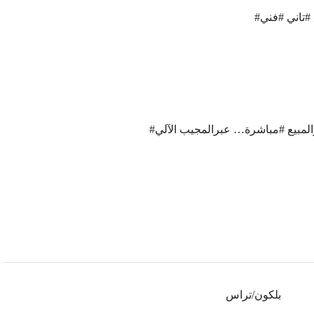
#تاني #فني
مبيع #مباشرة… عبرالمجيب الآلي
بلكون/تراس