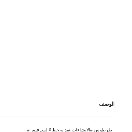
الوصف
#طرطوس #الانشاءات #بدايةخط #السرفيس .