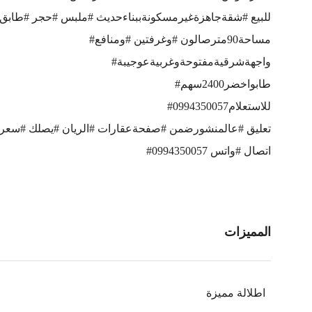
#للبيع #شقةجاهزةغيرمسكونةببناءحديث #ملبس #حجر #طابق 
#مساحة90مترصالون #وغرفتين #ومنافع
#واجهةشرقيةمفتوحةوغربيةعوجيبة
#طابواخضر2400سهم
#للاستعلام0994350057
#تعليق #عالمنشورضمن #صفحةعقارات #الريان #يصلك #سعرال
#اتصال #واتس 0994350057
المميزات
اطلالة مميزة