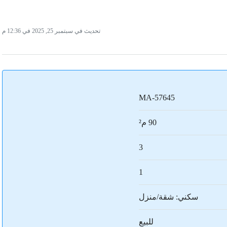
تحديث في سبتمبر 25, 2025 في 12:36 م
MA-57645
90 م²
3
1
سكني: شقة/منزل
للبيع