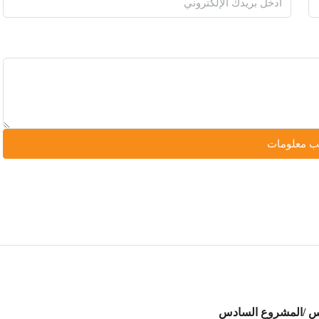
 معلومات
س /المشروع السادس