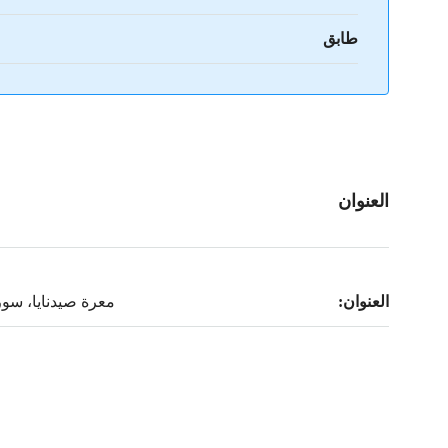
طابق
العنوان
العنوان:
معرة صيدنايا، سور