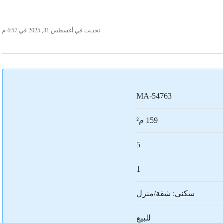
تحديث في أغسطس 31, 2025 في 4:57 م
MA-54763
159 م²
5
1
سكني: شقة/منزل
للبيع