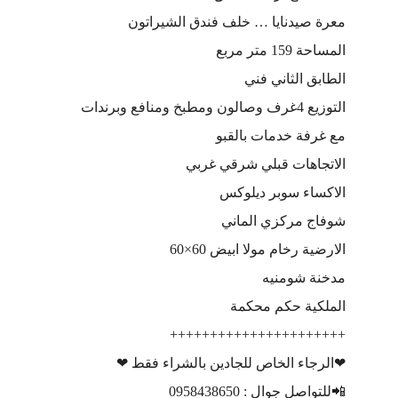
معرة صيدنايا … خلف فندق الشيراتون
المساحة 159 متر مربع
الطابق الثاني فني
التوزيع 4غرف وصالون ومطبخ ومنافع وبرندات
مع غرفة خدمات بالقبو
الاتجاهات قبلي شرقي غربي
الاكساء سوبر ديلوكس
شوفاج مركزي الماني
الارضية رخام مولا ابيض 60×60
مدخنة شومنيه
الملكية حكم محكمة
++++++++++++++++++++++
❤الرجاء الخاص للجادين بالشراء فقط ❤
📲للتواصل جوال : 0958438650