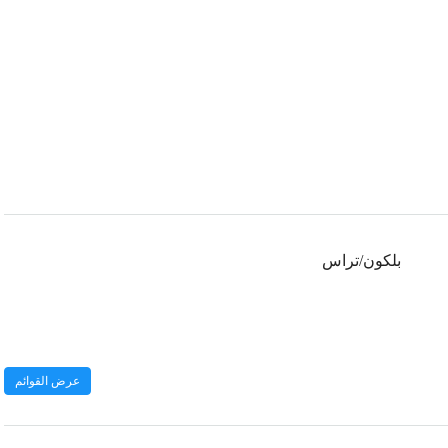
بلكون/تراس
عرض القوائم