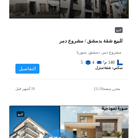
للبيع
للبيع شقة بدمشق / مشروع دمر
مشروع دمر، دمشق، سوريا
140
م²
4
5
سكني: شقة/منزل
التفاصيل
محرر منصة24 (1)
للبيع