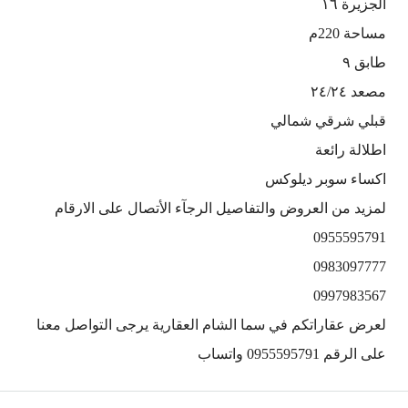
الجزيرة ١٦
مساحة 220م
طابق ٩
مصعد ٢٤/٢٤
قبلي شرقي شمالي
اطلالة رائعة
اكساء سوبر ديلوكس
لمزيد من العروض والتفاصيل الرجآء الأتصال على الارقام
0955595791
0983097777
0997983567
لعرض عقاراتكم في سما الشام العقارية يرجى التواصل معنا
على الرقم 0955595791 واتساب