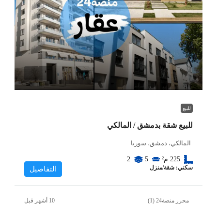
للبيع
للبيع شقة بدمشق / المالكي
المالكي، دمشق، سوريا
225
م²
5
2
سكني: شقة/منزل
التفاصيل
محرر منصة24 (1)