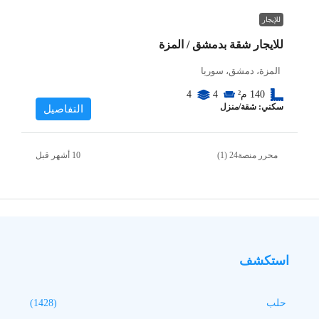
للإيجار
للايجار شقة بدمشق / المزة
المزة، دمشق، سوريا
140
م²
4
4
سكني: شقة/منزل
التفاصيل
محرر منصة24 (1)
استكشف
حلب
(1428)