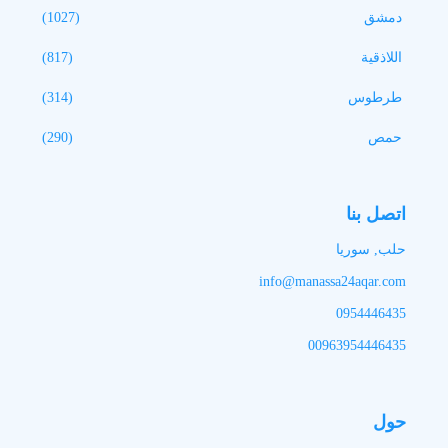
دمشق
(1027)
اللاذقية
(817)
طرطوس
(314)
حمص
(290)
اتصل بنا
حلب, سوريا
info@manassa24aqar.com
0954446435
00963954446435
حول