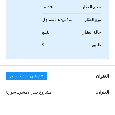
حجم العقار
220 م²
نوع العقار
سكني: شقة/منزل
حالة العقار
للبيع
طابق
9
العنوان
فتح على خرائط جوجل
العنوان:
مشروع دمر، دمشق، سوريا