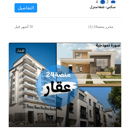
4
2
سكني: شقة/منزل
التفاصيل
محرر منصة24 (1)
للإيجار