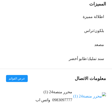
المميزات
اطلالة مميزة
بلكون/تراس
مصعد
سند تمليك/طابو أخضر
معلومات الاتصال
عرض القوائم
محرر منصة24 (1)
0983097777
واتس اب