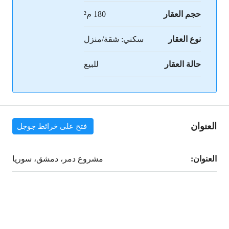
حجم العقار
180 م²
نوع العقار
سكني: شقة/منزل
حالة العقار
للبيع
العنوان
فتح على خرائط جوجل
العنوان:
مشروع دمر، دمشق، سوريا