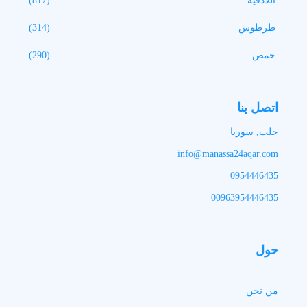
اللاذقية
(817)
طرطوس
(314)
حمص
(290)
اتصل بنا
حلب, سوريا
info@manassa24aqar.com
0954446435
00963954446435
حول
من نحن