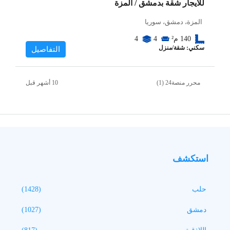
للايجار شقة بدمشق / المزة
المزة، دمشق، سوريا
140
م²
4
4
سكني: شقة/منزل
التفاصيل
محرر منصة24 (1)
استكشف
حلب
(1428)
دمشق
(1027)