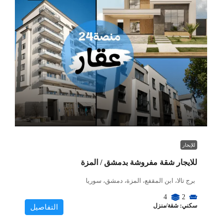
للإيجار
للايجار شقة مفروشة بدمشق / المزة
برج تالا، ابن المقفع، المزة، دمشق، سوريا
4
2
سكني: شقة/منزل
التفاصيل