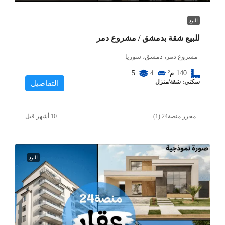
للبيع
للبيع شقة بدمشق / مشروع دمر
مشروع دمر، دمشق، سوريا
140
م²
4
5
سكني: شقة/منزل
التفاصيل
محرر منصة24 (1)
للبيع