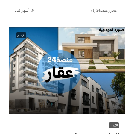
محرر منصة24 (1)
للإيجار
للإيجار