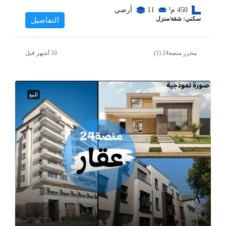
450
م²
11
أرضي
سكني: شقة/منزل
التفاصيل
محرر منصة24 (1)
للبيع