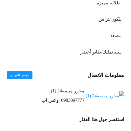
اطلالة مميزة
بلكون/تراس
مصعد
سند تمليك/طابو أخضر
معلومات الاتصال
عرض القوائم
محرر منصة24 (1)
0983097777
واتس اب
استفسر حول هذا العقار