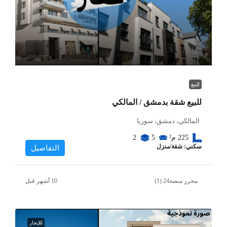
للبيع
للبيع شقة بدمشق / المالكي
المالكي، دمشق، سوريا
225
م²
5
2
سكني: شقة/منزل
التفاصيل
محرر منصة24 (1)
للإيجار