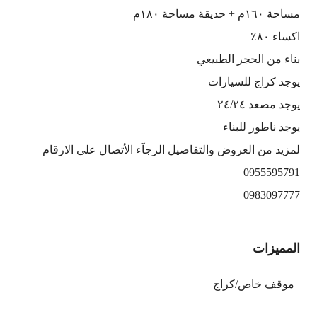
مساحة ١٦٠م + حديقة مساحة ١٨٠م
اكساء ٨٠٪؜
بناء من الحجر الطبيعي
يوجد كراج للسيارات
يوجد مصعد ٢٤/٢٤
يوجد ناطور للبناء
لمزيد من العروض والتفاصيل الرجآء الأتصال على الارقام
0955595791
0983097777
المميزات
موقف خاص/كراج