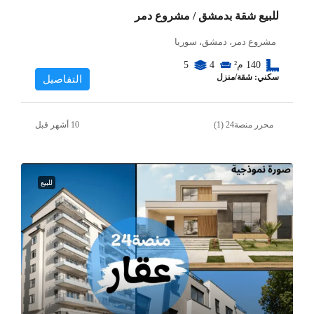
للبيع شقة بدمشق / مشروع دمر
مشروع دمر، دمشق، سوريا
140
م²
4
5
سكني: شقة/منزل
التفاصيل
محرر منصة24 (1)
للبيع