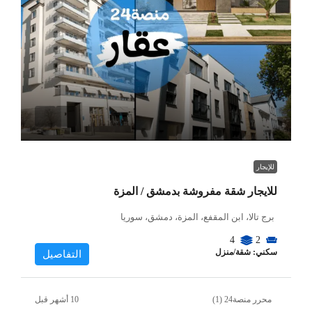
للإيجار
للايجار شقة مفروشة بدمشق / المزة
برج تالا، ابن المقفع، المزة، دمشق، سوريا
4
2
سكني: شقة/منزل
التفاصيل
محرر منصة24 (1)