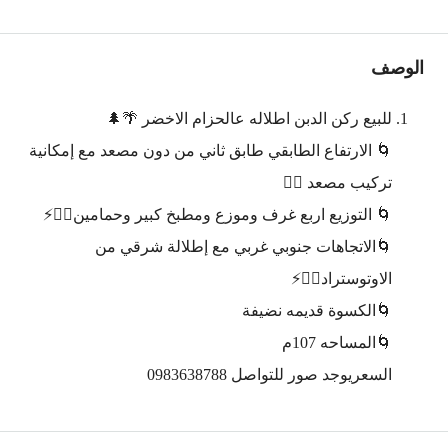
الوصف
للبيع ركن الدبن اطلاله عالحزام الاخضر 🌴🌲
🌀 الارتفاع الطابقي طابق ثاني من دون مصعد مع إمكانية
تركيب مصعد 👍🏼
🌀 التوزيع اربع غرف وموزع ومطبخ كبير وحمامين👍🏼⚡
🌀الاتجاهات جنوبي غربي مع إطلالة شرقي من
الاوتوستراد👍🏼⚡
🌀الكسوة قديمه نضيفة
🌀المساحه 107م
السعريوجد صور للتواصل 0983638788