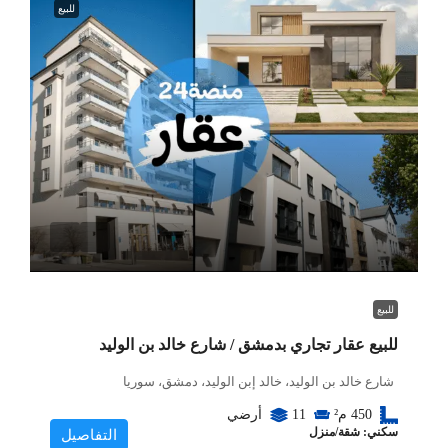
للبيع
للبيع
للبيع عقار تجاري بدمشق / شارع خالد بن الوليد
شارع خالد بن الوليد، خالد إبن الوليد، دمشق، سوريا
450
م²
11
أرضي
سكني: شقة/منزل
التفاصيل