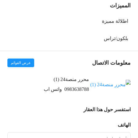
المميزات
اطلالة مميزة
بلكون/تراس
معلومات الاتصال
عرض القوائم
محرر منصة24 (1)
0983638788
واتس اب
استفسر حول هذا العقار
الهاتف