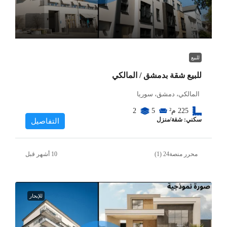
للبيع
للبيع شقة بدمشق / المالكي
المالكي، دمشق، سوريا
225
م²
5
2
سكني: شقة/منزل
التفاصيل
محرر منصة24 (1)
للإيجار