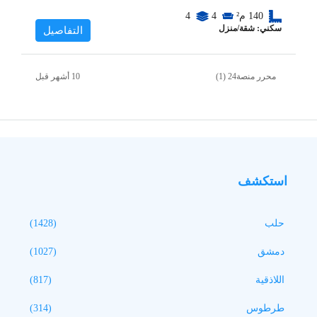
140
م²
4
4
سكني: شقة/منزل
التفاصيل
محرر منصة24 (1)
استكشف
حلب
(1428)
دمشق
(1027)
اللاذقية
(817)
طرطوس
(314)