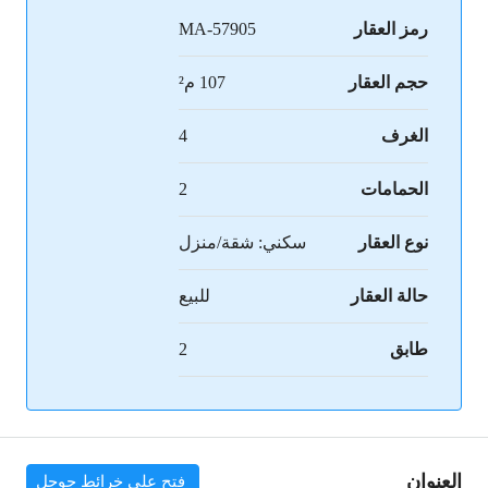
رمز العقار
MA-57905
حجم العقار
107 م²
الغرف
4
الحمامات
2
نوع العقار
سكني: شقة/منزل
حالة العقار
للبيع
طابق
2
العنوان
فتح على خرائط جوجل