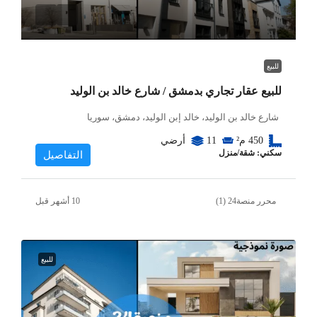
للبيع
للبيع عقار تجاري بدمشق / شارع خالد بن الوليد
شارع خالد بن الوليد، خالد إبن الوليد، دمشق، سوريا
450
م²
11
أرضي
سكني: شقة/منزل
التفاصيل
محرر منصة24 (1)
للبيع