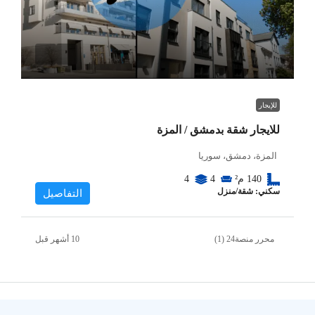
للإيجار
للايجار شقة بدمشق / المزة
المزة، دمشق، سوريا
140
م²
4
4
سكني: شقة/منزل
التفاصيل
محرر منصة24 (1)