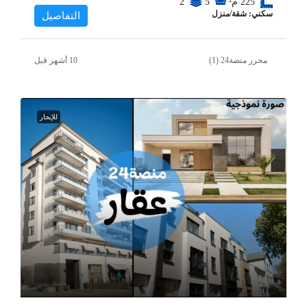
225
م²
5
2
سكني: شقة/منزل
التفاصيل
محرر منصة24 (1)
للإيجار