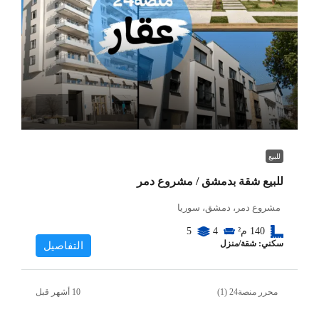
للبيع
للبيع شقة بدمشق / مشروع دمر
مشروع دمر، دمشق، سوريا
140
م²
4
5
سكني: شقة/منزل
التفاصيل
محرر منصة24 (1)