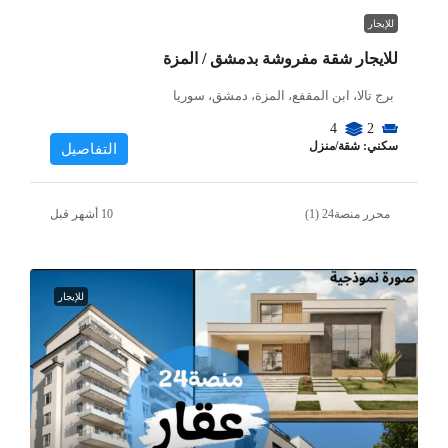
للإيجار
للايجار شقة مفروشة بدمشق / المزة
برج تالا، ابن المقفع، المزة، دمشق، سوريا
4
2
سكني: شقة/منزل
التفاصيل
محرر منصة24 (1)
للإيجار