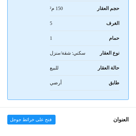
حجم العقار
150 م²
الغرف
5
حمام
1
نوع العقار
سكني: شقة/منزل
حالة العقار
للبيع
طابق
أرضي
العنوان
فتح على خرائط جوجل