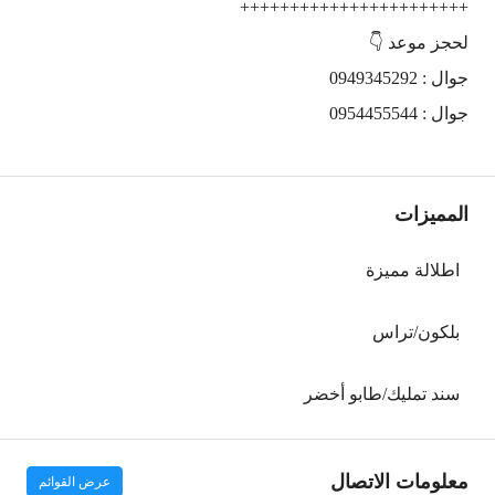
+++++++++++++++++++++++
لحجز موعد 👇
جوال : 0949345292
جوال : 0954455544
المميزات
اطلالة مميزة
بلكون/تراس
سند تمليك/طابو أخضر
معلومات الاتصال
عرض القوائم