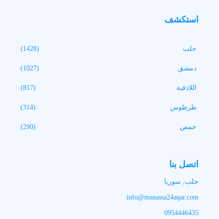
استكشف
حلب
(1428)
دمشق
(1027)
اللاذقية
(817)
طرطوس
(314)
حمص
(290)
اتصل بنا
حلب, سوريا
info@manassa24aqar.com
0954446435