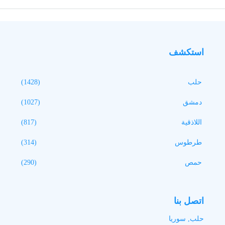
استكشف
حلب
(1428)
دمشق
(1027)
اللاذقية
(817)
طرطوس
(314)
حمص
(290)
اتصل بنا
حلب, سوريا