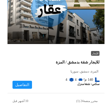
للإيجار
للايجار شقة بدمشق / المزة
المزة، دمشق، سوريا
140
م²
4
4
سكني: شقة/منزل
التفاصيل
محرر منصة24 (1)