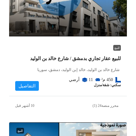
للبيع
للبيع عقار تجاري بدمشق / شارع خالد بن الوليد
شارع خالد بن الوليد، خالد إبن الوليد، دمشق، سوريا
450
م²
11
أرضي
سكني: شقة/منزل
التفاصيل
محرر منصة24 (1)
للبيع