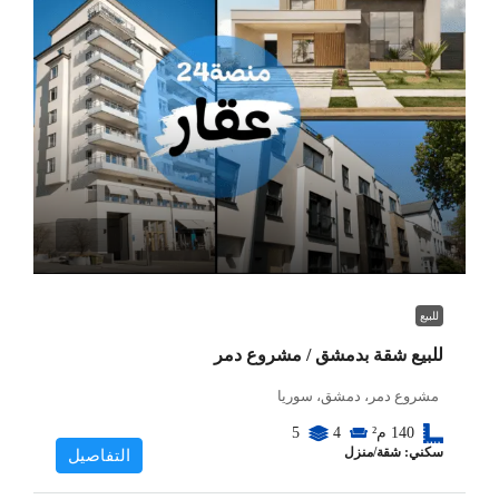
للبيع
للبيع شقة بدمشق / مشروع دمر
مشروع دمر، دمشق، سوريا
140
م²
4
5
سكني: شقة/منزل
التفاصيل