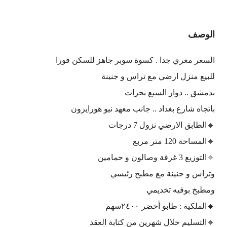
الوصف
السعر مغري جدا . كسوة سوبر جاهز للسكن فورا
للبيع منزل ارضي مع تراس و جنينة
بدمشق .. دوار السبع بحرات
باتجاه شارع بغداد .. جانب معهد نيو هورايزون
🔹️الطابق الارضي نزول 7 درجات
🔹️المساحة 120 متر مربع
🔹️التوزيع 3 غرفة وصالون و حمامين
وتراس و جنينة مع مطبخ رئيسي
ومطبخ بوفيه تخديمي
🔹️الملكية : طابو أخضر ٢٤٠٠سهم
🔹️التسليم خلال شهرين من كتابة العقد