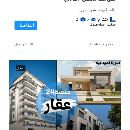
المالكي، دمشق، سوريا
225
م²
5
2
سكني: شقة/منزل
التفاصيل
محرر منصة24 (1)
للإيجار