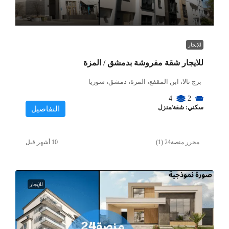
للإيجار
للايجار شقة مفروشة بدمشق / المزة
برج تالا، ابن المقفع، المزة، دمشق، سوريا
4
2
سكني: شقة/منزل
التفاصيل
محرر منصة24 (1)
للإيجار