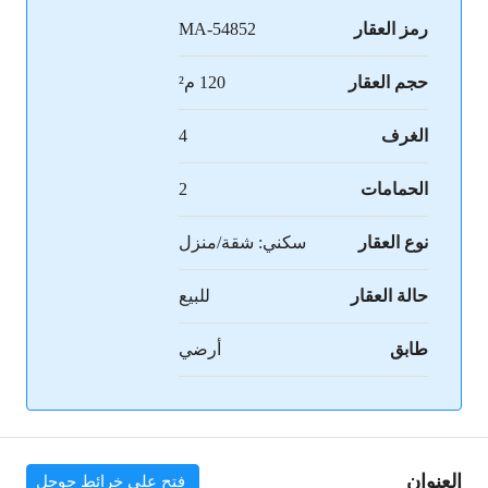
رمز العقار
MA-54852
حجم العقار
120 م²
الغرف
4
الحمامات
2
نوع العقار
سكني: شقة/منزل
حالة العقار
للبيع
طابق
أرضي
العنوان
فتح على خرائط جوجل