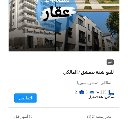
للبيع
للبيع شقة بدمشق / المالكي
المالكي، دمشق، سوريا
225
م²
5
2
سكني: شقة/منزل
التفاصيل
محرر منصة24 (1)