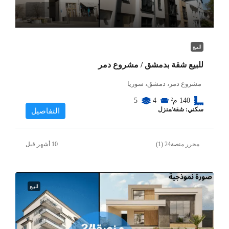
للبيع
للبيع شقة بدمشق / مشروع دمر
مشروع دمر، دمشق، سوريا
140
م²
4
5
سكني: شقة/منزل
التفاصيل
محرر منصة24 (1)
للبيع