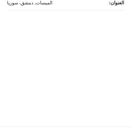
العنوان:
الميسات, دمشق، سوريا