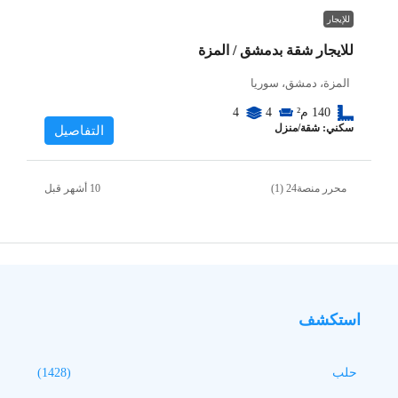
للإيجار
للايجار شقة بدمشق / المزة
المزة، دمشق، سوريا
140
م²
4
4
سكني: شقة/منزل
التفاصيل
محرر منصة24 (1)
استكشف
حلب
(1428)