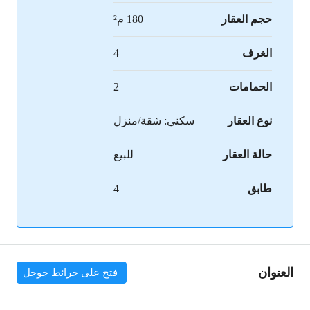
حجم العقار
180 م²
الغرف
4
الحمامات
2
نوع العقار
سكني: شقة/منزل
حالة العقار
للبيع
طابق
4
العنوان
فتح على خرائط جوجل