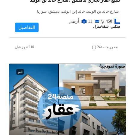
للبيع عقار تجاري بدمشق / شارع خالد بن الوليد
شارع خالد بن الوليد، خالد إبن الوليد، دمشق، سوريا
450
م²
11
أرضي
سكني: شقة/منزل
التفاصيل
محرر منصة24 (1)
للبيع