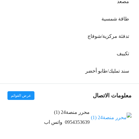
مصعد
طاقة شمسية
تدفئة مركزية/شوفاج
تكييف
سند تمليك/طابو أخضر
معلومات الاتصال
عرض القوائم
محرر منصة24 (1)
0954353639
واتس اب