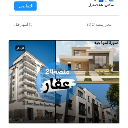
4
2
سكني: شقة/منزل
التفاصيل
محرر منصة24 (1)
للإيجار