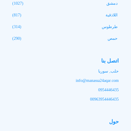
دمشق
(1027)
اللاذقية
(817)
طرطوس
(314)
حمص
(290)
اتصل بنا
حلب, سوريا
info@manassa24aqar.com
0954446435
00963954446435
حول