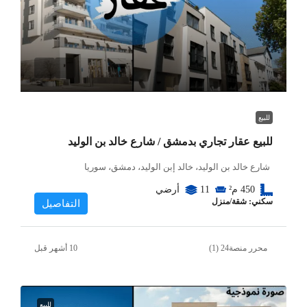
للبيع
للبيع عقار تجاري بدمشق / شارع خالد بن الوليد
شارع خالد بن الوليد، خالد إبن الوليد، دمشق، سوريا
450
م²
11
أرضي
سكني: شقة/منزل
التفاصيل
محرر منصة24 (1)
للبيع