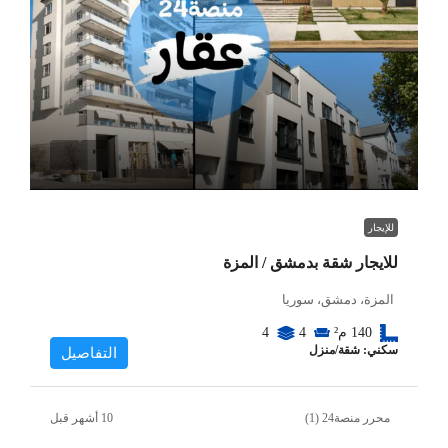
للإيجار
للايجار شقة بدمشق / المزة
المزة، دمشق، سوريا
140
م²
4
4
سكني: شقة/منزل
التفاصيل
محرر منصة24 (1)