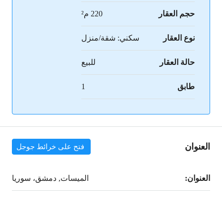
حجم العقار
220 م²
نوع العقار
سكني: شقة/منزل
حالة العقار
للبيع
طابق
1
العنوان
فتح على خرائط جوجل
العنوان:
الميسات, دمشق، سوريا