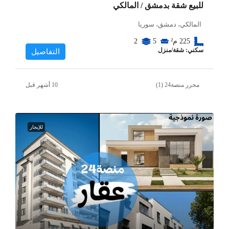
للبيع شقة بدمشق / المالكي
المالكي، دمشق، سوريا
225
م²
5
2
سكني: شقة/منزل
التفاصيل
محرر منصة24 (1)
للإيجار