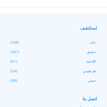
استكشف
حلب
(1428)
دمشق
(1027)
اللاذقية
(817)
طرطوس
(314)
حمص
(290)
اتصل بنا