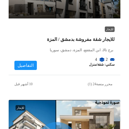
للإيجار
للايجار شقة مفروشة بدمشق / المزة
برج تالا، ابن المقفع، المزة، دمشق، سوريا
4
2
سكني: شقة/منزل
التفاصيل
محرر منصة24 (1)
للإيجار