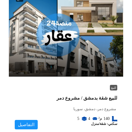
للبيع
للبيع شقة بدمشق / مشروع دمر
مشروع دمر، دمشق، سوريا
140
م²
4
5
سكني: شقة/منزل
التفاصيل