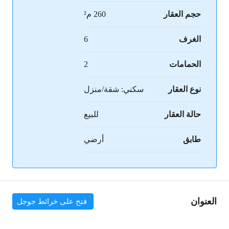
حجم العقار
260 م²
الغرف
6
الحمامات
2
نوع العقار
سكني: شقة/منزل
حالة العقار
للبيع
طابق
أرضي
العنوان
فتح على خرائط جوجل