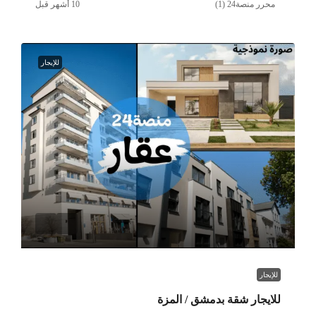
محرر منصة24 (1)
للإيجار
للإيجار
للايجار شقة بدمشق / المزة