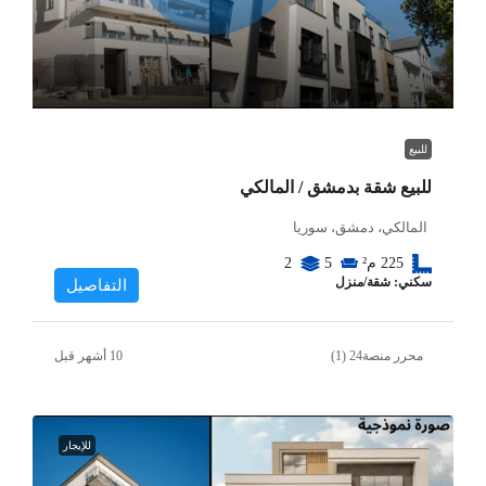
للبيع
للبيع شقة بدمشق / المالكي
المالكي، دمشق، سوريا
225
م²
5
2
سكني: شقة/منزل
التفاصيل
محرر منصة24 (1)
للإيجار