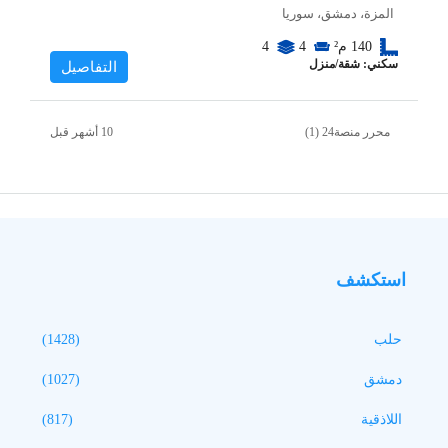
المزة، دمشق، سوريا
140
م²
4
4
سكني: شقة/منزل
التفاصيل
محرر منصة24 (1)
استكشف
حلب
(1428)
دمشق
(1027)
اللاذقية
(817)