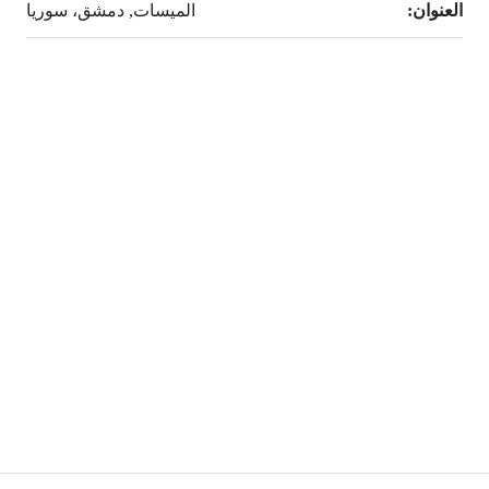
العنوان:
الميسات, دمشق، سوريا