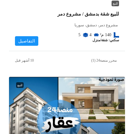
للبيع
للبيع شقة بدمشق / مشروع دمر
مشروع دمر، دمشق، سوريا
140
م²
4
5
سكني: شقة/منزل
التفاصيل
محرر منصة24 (1)
للبيع