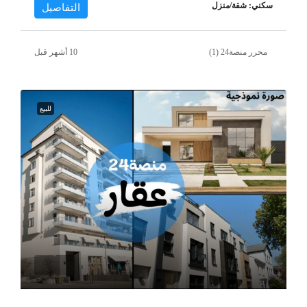
سكني: شقة/منزل
التفاصيل
محرر منصة24 (1)
للبيع