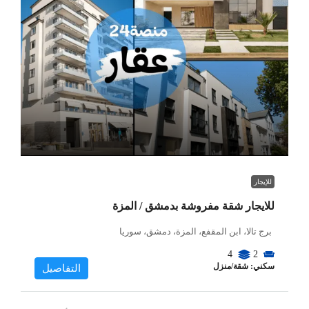
للإيجار
للايجار شقة مفروشة بدمشق / المزة
برج تالا، ابن المقفع، المزة، دمشق، سوريا
4
2
سكني: شقة/منزل
التفاصيل